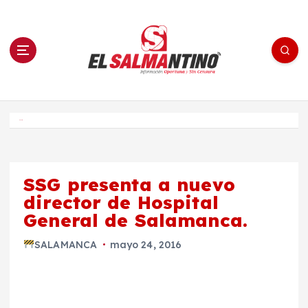
S
a
l
t
a
r
a
l
c
o
El Salmantino - medios/noticias/editorial
n
t
e
Inicio
n
i
d
o
SSG presenta a nuevo
director de Hospital
General de Salamanca.
SALAMANCA
mayo 24, 2016