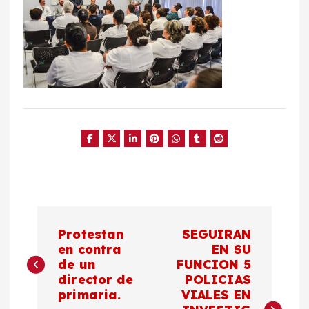
N
Protestan
SEGUIRAN
a
en contra
EN SU
de un
FUNCION 5
director de
POLICIAS
v
primaria.
VIALES EN