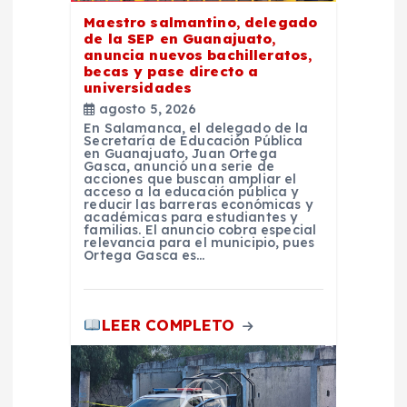
e
Maestro salmantino, delegado
de la SEP en Guanajuato,
n
anuncia nuevos bachilleratos,
becas y pase directo a
t
universidades
agosto 5, 2026
En Salamanca, el delegado de la
r
Secretaría de Educación Pública
en Guanajuato, Juan Ortega
Gasca, anunció una serie de
a
acciones que buscan ampliar el
acceso a la educación pública y
reducir las barreras económicas y
académicas para estudiantes y
d
familias. El anuncio cobra especial
relevancia para el municipio, pues
Ortega Gasca es…
a
s
LEER COMPLETO