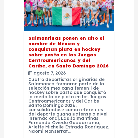
d
e
Salmantinas ponen en alto el
e
nombre de México y
conquistan plata en hockey
n
sobre pasto en los Juegos
Centroamericanos y del
Caribe, en Santo Domingo 2026
t
agosto 7, 2026
Cuatro deportistas originarias de
Salamanca formaron parte de la
r
selección mexicana femenil de
hockey sobre pasto que conquistó
la medalla de plata en los Juegos
a
Centroamericanos y del Caribe
Santo Domingo 2026,
consolidándose como referentes
del deporte guanajuatense a nivel
d
internacional. Las salmantinas
Fernanda Oviedo Guadarrama,
Arlette Michelle Estrada Rodríguez,
a
Naomi Monserrat…