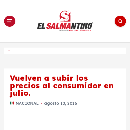
S
a
l
t
a
r
a
l
c
o
El Salmantino - medios/noticias/editorial
n
t
e
Inicio
n
i
d
o
Vuelven a subir los
precios al consumidor en
julio.
NACIONAL
agosto 10, 2016