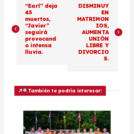
N
“Earl” deja
DISMINUY
a
45
EN
muertos,
MATRIMON
“Javier”
IOS,
v
seguirá
AUMENTA
provocand
UNIÓN
e
o intensa
LIBRE Y
lluvia.
DIVORCIO
g
S.
a
c
También te podría interesar:
i
ó
n