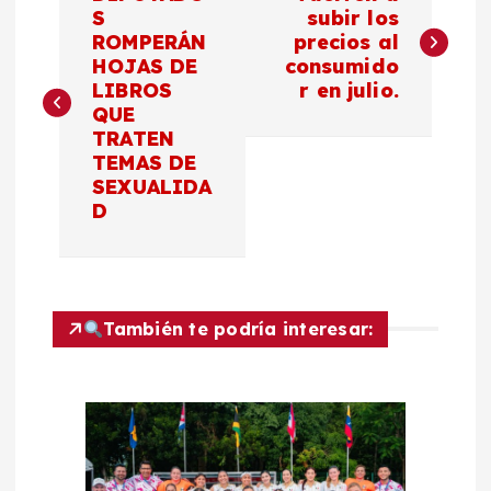
a
S
subir los
ROMPERÁN
precios al
HOJAS DE
consumido
v
LIBROS
r en julio.
QUE
e
TRATEN
TEMAS DE
g
SEXUALIDA
D
a
c
También te podría interesar:
i
ó
n