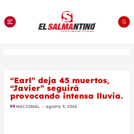
S
a
l
t
a
r
a
l
c
o
El Salmantino - medios/noticias/editorial
n
t
e
Inicio
n
i
d
o
“Earl” deja 45 muertos,
“Javier” seguirá
provocando intensa lluvia.
NACIONAL
agosto 9, 2016