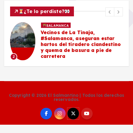
¿Te lo perdiste?
SALAMANCA
Vecinos de La Tinaja,
#Salamanca, aseguran estar
hartos del tiradero clandestino
y quema de basura a pie de
carretera
2
Copyright © 2026 El Salmantino | Todos los derechos
reservados.
Social Media Auto Publish
Powered By :
XYZScripts.com