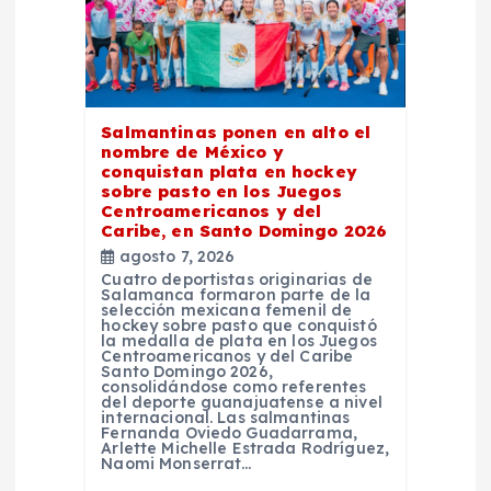
d
e
e
Salmantinas ponen en alto el
nombre de México y
n
conquistan plata en hockey
sobre pasto en los Juegos
Centroamericanos y del
t
Caribe, en Santo Domingo 2026
agosto 7, 2026
r
Cuatro deportistas originarias de
Salamanca formaron parte de la
selección mexicana femenil de
a
hockey sobre pasto que conquistó
la medalla de plata en los Juegos
Centroamericanos y del Caribe
Santo Domingo 2026,
d
consolidándose como referentes
del deporte guanajuatense a nivel
internacional. Las salmantinas
a
Fernanda Oviedo Guadarrama,
Arlette Michelle Estrada Rodríguez,
Naomi Monserrat…