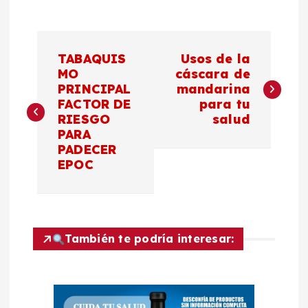
N
TABAQUIS
Usos de la
a
MO
cáscara de
PRINCIPAL
mandarina
FACTOR DE
para tu
v
RIESGO
salud
PARA
e
PADECER
EPOC
g
a
c
También te podría interesar:
i