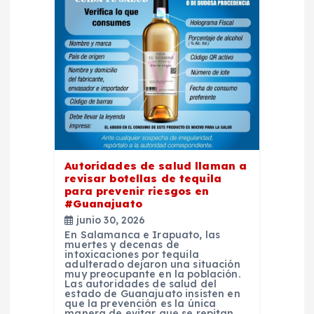
ó
n
d
e
e
Autoridades de salud llaman a
n
revisar botellas de tequila
para prevenir riesgos en
t
#Guanajuato
junio 30, 2026
En Salamanca e Irapuato, las
r
muertes y decenas de
intoxicaciones por tequila
adulterado dejaron una situación
a
muy preocupante en la población.
Las autoridades de salud del
estado de Guanajuato insisten en
que la prevención es la única
manera de evitar que se repitan