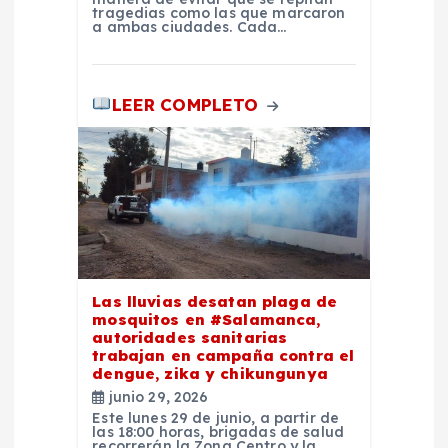
d
tragedias como las que marcaron
a ambas ciudades. Cada…
a
s
LEER COMPLETO
Las lluvias desatan plaga de
mosquitos en #Salamanca,
autoridades sanitarias
trabajan en campaña contra el
dengue, zika y chikungunya
junio 29, 2026
Este lunes 29 de junio, a partir de
las 18:00 horas, brigadas de salud
recorrerán la Zona Centro y la