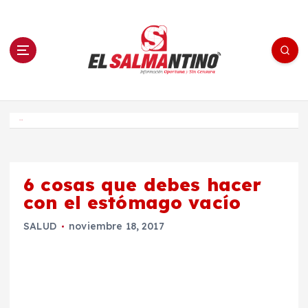
S
a
l
t
a
r
a
l
c
o
El Salmantino - medios/noticias/editorial
n
t
e
Inicio
n
i
d
o
6 cosas que debes hacer
con el estómago vacío
SALUD
noviembre 18, 2017