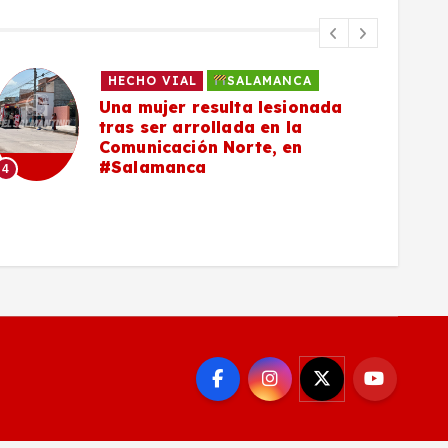
HECHO VIAL
SALAMANCA
Una mujer resulta lesionada
tras ser arrollada en la
Comunicación Norte, en
#Salamanca
4
5