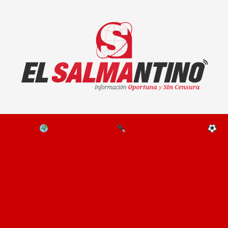
El Salmantino - medios/noticias/editorial
NAL
EL MUNDO
EDITORIALES
D