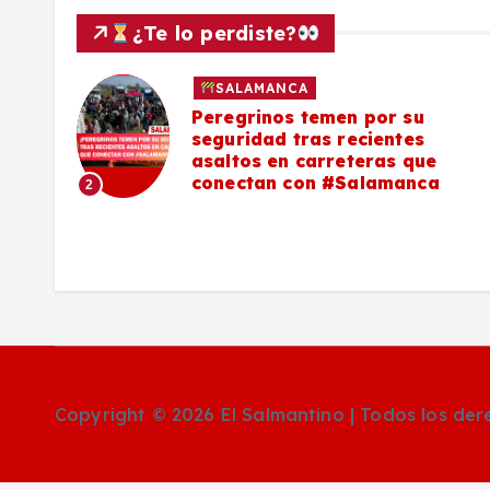
s
¿Te lo perdiste?
SALAMANCA
lo a
Peregrinos temen por su
seguridad tras recientes
asaltos en carreteras que
conectan con #Salamanca
2
Copyright © 2026 El Salmantino | Todos los de