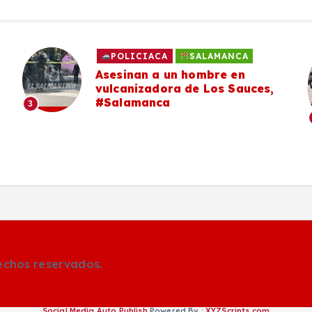
POLICIACA
SALAMANCA
Asesinan a un hombre en
vulcanizadora de Los Sauces,
#Salamanca
3
rechos reservados.
Social Media Auto Publish
Powered By :
XYZScripts.com