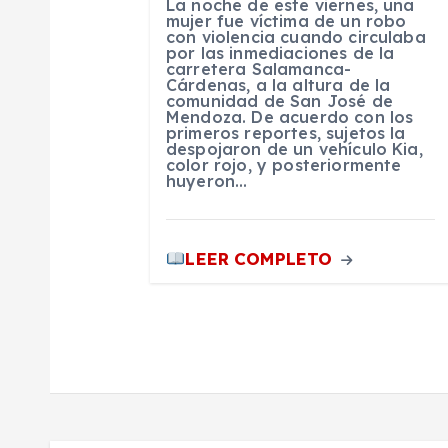
La noche de este viernes, una
e
mujer fue víctima de un robo
con violencia cuando circulaba
por las inmediaciones de la
e
carretera Salamanca-
Cárdenas, a la altura de la
comunidad de San José de
Mendoza. De acuerdo con los
n
primeros reportes, sujetos la
despojaron de un vehículo Kia,
color rojo, y posteriormente
t
huyeron…
r
LEER COMPLETO
a
d
a