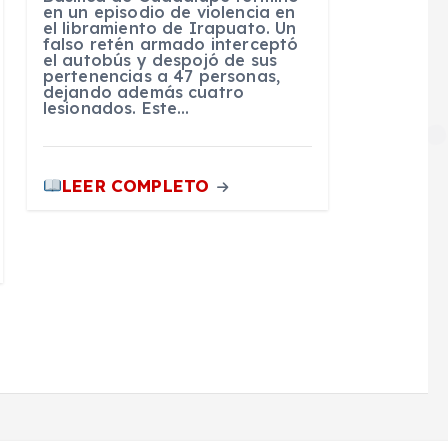
en un episodio de violencia en
el libramiento de Irapuato. Un
falso retén armado interceptó
el autobús y despojó de sus
pertenencias a 47 personas,
dejando además cuatro
lesionados. Este…
LEER COMPLETO