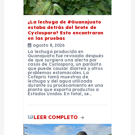
r
¿La lechuga de #Guanajuato
a
estaba detrás del brote de
Cyclospora? Esto encontraron
en las pruebas
d
agosto 8, 2026
La lechuga producida en
a
Guanajuato fue revisada después
de que surgiera una alerta por
casos de Cyclospora, un parásito
s
que puede causar diarrea y otros
problemas estomacales. La
Cofepris tomó muestras de
lechuga y del agua utilizada
durante su procesamiento en una
planta que exporta productos a
Estados Unidos. En total, se…
LEER COMPLETO