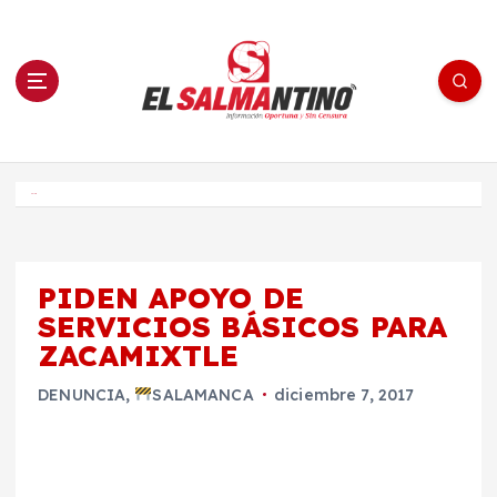
S
a
l
t
a
r
a
l
c
o
El Salmantino - medios/noticias/editorial
n
t
e
Inicio
n
i
d
o
PIDEN APOYO DE
SERVICIOS BÁSICOS PARA
ZACAMIXTLE
DENUNCIA
,
SALAMANCA
diciembre 7, 2017