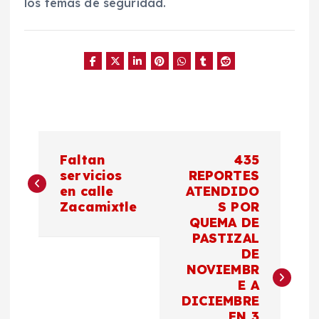
los temas de seguridad.
N
Faltan
435
a
servicios
REPORTES
en calle
ATENDIDO
Zacamixtle
S POR
v
QUEMA DE
PASTIZAL
e
DE
NOVIEMBR
g
E A
DICIEMBRE
EN 3