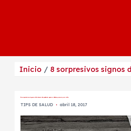
Inicio
8 sorpresivos signos 
8 sorpresivos signos del cáncer de pulmón que no debes pasar por alto
TIPS DE SALUD
abril 18, 2017