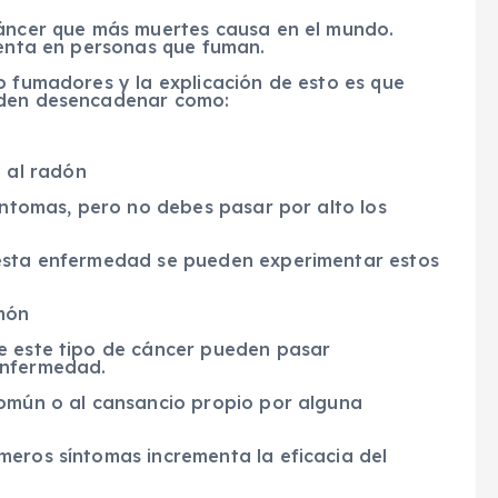
cáncer que más muertes causa en el mundo.
senta en personas que fuman.
o fumadores y la explicación de esto es que
eden desencadenar como:
 al radón
síntomas, pero no debes pasar por alto los
 esta enfermedad se pueden experimentar estos
lmón
e este tipo de cáncer pueden pasar
enfermedad.
común o al cansancio propio por alguna
meros síntomas incrementa la eficacia del