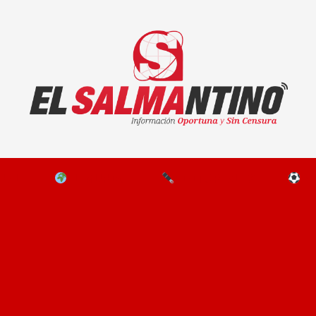
El Salmantino - medios/noticias/editorial
NAL
EL MUNDO
EDITORIALES
D