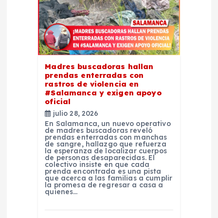
n
d
e
Madres buscadoras hallan
prendas enterradas con
rastros de violencia en
e
#Salamanca y exigen apoyo
oficial
n
julio 28, 2026
En Salamanca, un nuevo operativo
de madres buscadoras reveló
t
prendas enterradas con manchas
de sangre, hallazgo que refuerza
la esperanza de localizar cuerpos
r
de personas desaparecidas. El
colectivo insiste en que cada
prenda encontrada es una pista
que acerca a las familias a cumplir
a
la promesa de regresar a casa a
quienes…
d