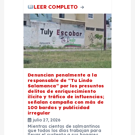
LEER COMPLETO
a
s
Denuncian penalmente a la
responsable de “Tu Lindo
Salamanca” por los presuntos
delitos de enriquecimiento
ilícito y tráfico de influencias;
señalan campaña con más de
100 bardas y publicidad
irregular
julio 27, 2026
Mientras cientos de salmantinos
que todos los días trabajan para
llevar el sustento a sus hogares