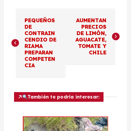
N
PEQUEÑOS
AUMENTAN
a
DE
PRECIOS
CONTRAIN
DE LIMÓN,
CENDIO DE
AGUACATE,
v
RIAMA
TOMATE Y
PREPARAN
CHILE
e
COMPETEN
CIA
g
a
c
También te podría interesar:
i
ó