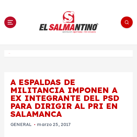
S
a
l
t
a
r
a
l
c
o
El Salmantino - medios/noticias/editorial
n
t
e
Inicio
n
i
d
o
A ESPALDAS DE
MILITANCIA IMPONEN A
EX INTEGRANTE DEL PSD
PARA DIRIGIR AL PRI EN
SALAMANCA
GENERAL
marzo 25, 2017