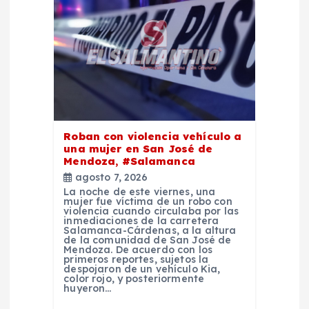
n
d
e
e
n
Roban con violencia vehículo a
una mujer en San José de
Mendoza, #Salamanca
t
agosto 7, 2026
La noche de este viernes, una
r
mujer fue víctima de un robo con
violencia cuando circulaba por las
inmediaciones de la carretera
Salamanca-Cárdenas, a la altura
a
de la comunidad de San José de
Mendoza. De acuerdo con los
primeros reportes, sujetos la
d
despojaron de un vehículo Kia,
color rojo, y posteriormente
huyeron…
a