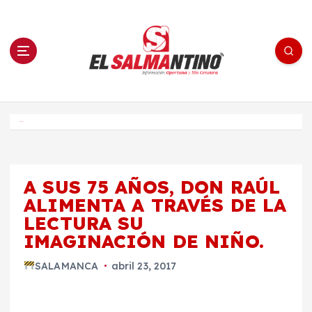
S
a
l
t
a
r
a
l
c
o
El Salmantino - medios/noticias/editorial
n
t
e
Inicio
n
i
d
o
A SUS 75 AÑOS, DON RAÚL
ALIMENTA A TRAVÉS DE LA
LECTURA SU
IMAGINACIÓN DE NIÑO.
SALAMANCA
abril 23, 2017