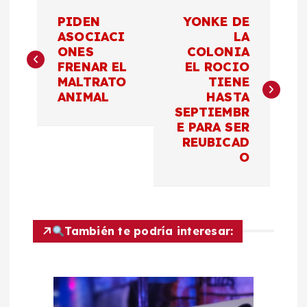
N
PIDEN
YONKE DE
a
ASOCIACI
LA
ONES
COLONIA
FRENAR EL
EL ROCIO
v
MALTRATO
TIENE
ANIMAL
HASTA
e
SEPTIEMBR
E PARA SER
g
REUBICAD
O
a
c
También te podría interesar:
i
ó