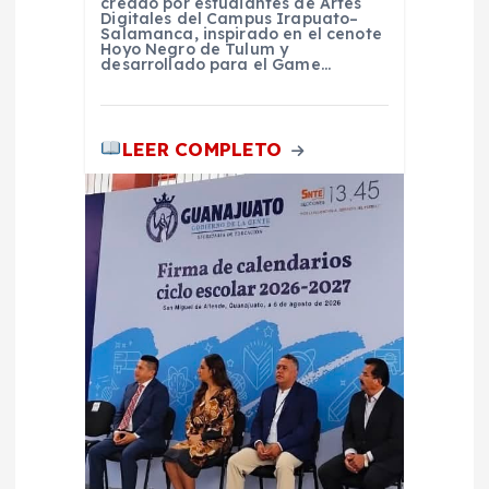
creado por estudiantes de Artes
s
Digitales del Campus Irapuato–
Salamanca, inspirado en el cenote
Hoyo Negro de Tulum y
desarrollado para el Game…
LEER COMPLETO