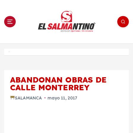
S
a
l
t
a
r
a
l
c
o
El Salmantino - medios/noticias/editorial
n
t
e
Inicio
n
i
d
o
ABANDONAN OBRAS DE
CALLE MONTERREY
SALAMANCA
mayo 11, 2017