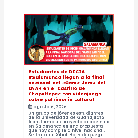
d
e
e
n
t
Estudiantes de DICIS
#Salamanca llegan a la final
r
nacional del «Game Jam» del
INAH en el Castillo de
Chapultepec con videojuego
a
sobre patrimonio cultural
agosto 6, 2026
d
Un grupo de jóvenes estudiantes
de la Universidad de Guanajuato
transformó un proyecto académico
en Salamanca en una propuesta
a
que hoy compite a nivel nacional.
Se trata de Xibal-Ha, videojuego