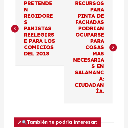
PRETENDE
RECURSOS
a
N
PARA
REGIDORE
PINTA DE
S
FACHADAS
v
PANISTAS
PODRIAN
REELEGIRS
OCUPARSE
e
E PARA LOS
PARA
COMICIOS
COSAS
g
DEL 2018
MAS
NECESARIA
a
S EN
SALAMANC
c
A:
CIUDADAN
ÍA.
i
ó
n
También te podría interesar: