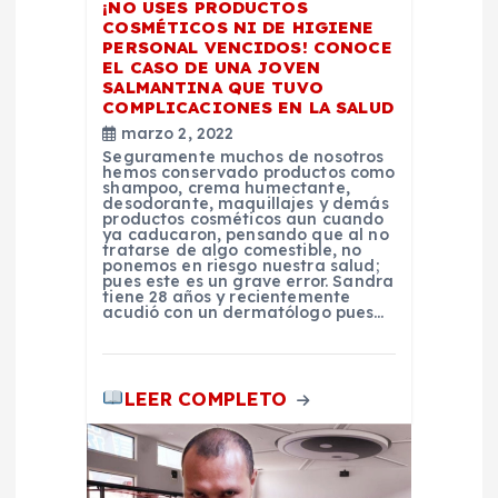
¡NO USES PRODUCTOS
e
COSMÉTICOS NI DE HIGIENE
PERSONAL VENCIDOS! CONOCE
e
EL CASO DE UNA JOVEN
SALMANTINA QUE TUVO
COMPLICACIONES EN LA SALUD
n
marzo 2, 2022
Seguramente muchos de nosotros
t
hemos conservado productos como
shampoo, crema humectante,
desodorante, maquillajes y demás
productos cosméticos aun cuando
r
ya caducaron, pensando que al no
tratarse de algo comestible, no
ponemos en riesgo nuestra salud;
a
pues este es un grave error. Sandra
tiene 28 años y recientemente
acudió con un dermatólogo pues…
d
a
LEER COMPLETO
s