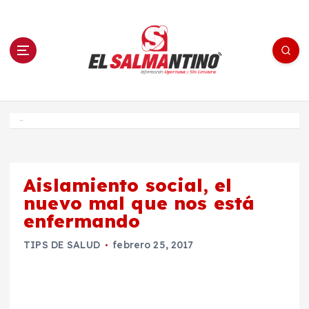
S
a
l
t
a
r
a
l
c
o
El Salmantino - medios/noticias/editorial
n
t
e
Inicio
n
i
d
o
Aislamiento social, el
nuevo mal que nos está
enfermando
TIPS DE SALUD
febrero 25, 2017