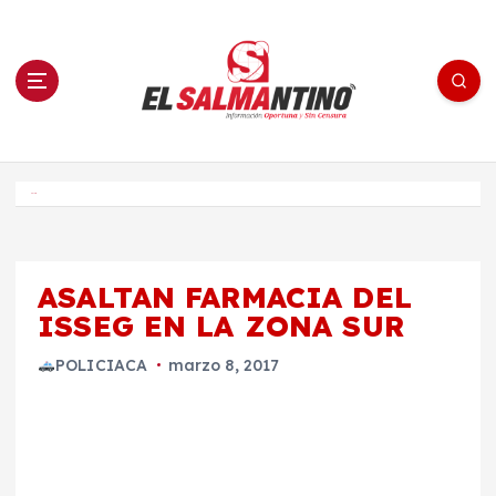
S
a
l
t
a
r
a
l
c
o
El Salmantino - medios/noticias/editorial
n
t
e
Inicio
n
i
d
o
ASALTAN FARMACIA DEL
ISSEG EN LA ZONA SUR
POLICIACA
marzo 8, 2017