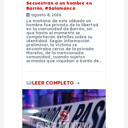
Secuestran a un hombre en
e
Barrón, #Salamanca
agosto 8, 2026
e
La mañana de este sábado un
hombre fue privado de la libertad
en la comunidad de Barrón, sin
n
que hasta el momento se
compartieran detalles sobre su
identidad. Según información
preliminar, la víctima se
t
encontraba cerca de la privada
Morelos, de la mencionada
comunidad, cuando sujetos
r
armados que viajaban a bordo de…
a
LEER COMPLETO
d
a
s