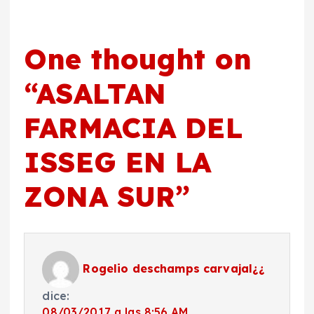
One thought on
“
ASALTAN
FARMACIA DEL
ISSEG EN LA
ZONA SUR
”
Rogelio deschamps carvajal¿¿
dice:
08/03/2017 a las 8:56 AM