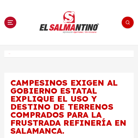
S
a
l
t
a
r
a
l
c
o
El Salmantino - medios/noticias/editorial
n
t
e
Inicio
n
i
d
o
CAMPESINOS EXIGEN AL
GOBIERNO ESTATAL
EXPLIQUE EL USO Y
DESTINO DE TERRENOS
COMPRADOS PARA LA
FRUSTRADA REFINERÍA EN
SALAMANCA.