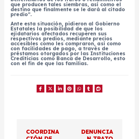
que producen tales siembras, así como el
destino que finalmente se le dará al citado
predio”.
Ante esta situación, pidieron al Gobierno
Estatales la posibilidad de que los
ejidatarios afectados recuperen sus
respectivos predios, mediante precios
accesibles como les compraron, así como
con facilidades de pago, a través de
préstamos otorgados por las Instituciones
Crediticias como Banca de Desarrollo, esto
con el fin de que las familias.
N
COORDINA
DENUNCIA
CIÓN DE
N TRATO