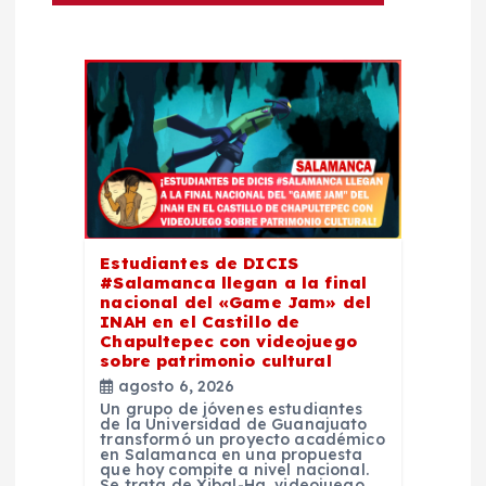
d
e
e
n
t
r
Estudiantes de DICIS
#Salamanca llegan a la final
nacional del «Game Jam» del
a
INAH en el Castillo de
Chapultepec con videojuego
d
sobre patrimonio cultural
agosto 6, 2026
Un grupo de jóvenes estudiantes
a
de la Universidad de Guanajuato
transformó un proyecto académico
en Salamanca en una propuesta
s
que hoy compite a nivel nacional.
Se trata de Xibal-Ha, videojuego