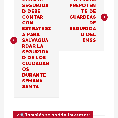
a
SEGURIDA
PREPOTEN
D DEBE
TE DE
v
CONTAR
GUARDIAS
CON
DE
e
ESTRATEGI
SEGURIDA
A PARA
D DEL
g
SALVAGUA
IMSS
RDAR LA
a
SEGURIDA
D DE LOS
c
CIUDADAN
OS
DURANTE
i
SEMANA
SANTA
ó
n
También te podría interesar: