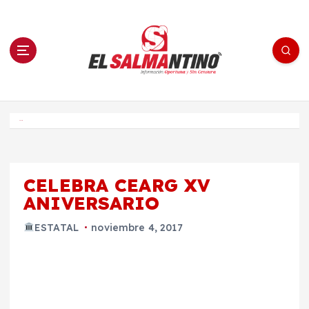
S
a
l
t
a
r
a
l
c
o
El Salmantino - medios/noticias/editorial
n
t
e
Inicio
n
i
d
o
CELEBRA CEARG XV
ANIVERSARIO
ESTATAL
noviembre 4, 2017