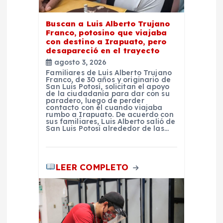
t
r
Buscan a Luis Alberto Trujano
Franco, potosino que viajaba
con destino a Irapuato, pero
a
desapareció en el trayecto
agosto 3, 2026
d
Familiares de Luis Alberto Trujano
Franco, de 30 años y originario de
San Luis Potosí, solicitan el apoyo
de la ciudadanía para dar con su
a
paradero, luego de perder
contacto con él cuando viajaba
rumbo a Irapuato. De acuerdo con
s
sus familiares, Luis Alberto salió de
San Luis Potosí alrededor de las…
LEER COMPLETO