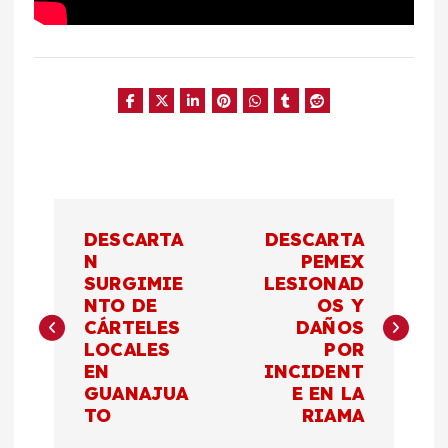
N
DESCARTA
DESCARTA
a
N
PEMEX
SURGIMIE
LESIONAD
NTO DE
OS Y
v
CÁRTELES
DAÑOS
LOCALES
POR
e
EN
INCIDENT
GUANAJUA
E EN LA
g
TO
RIAMA