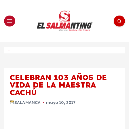
S
a
l
t
a
r
a
l
c
o
El Salmantino - medios/noticias/editorial
n
t
e
Inicio
n
i
d
o
CELEBRAN 103 AÑOS DE
VIDA DE LA MAESTRA
CACHÚ
SALAMANCA
mayo 10, 2017