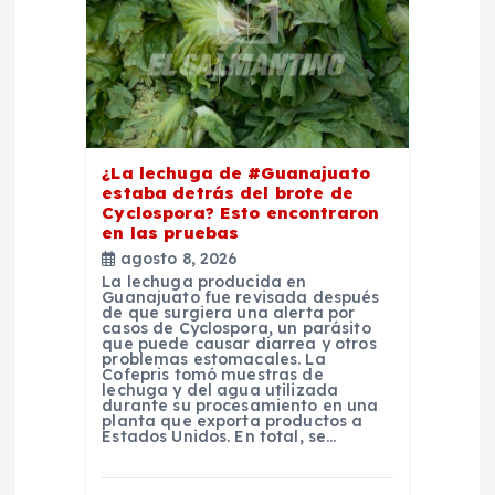
e
n
t
¿La lechuga de #Guanajuato
estaba detrás del brote de
r
Cyclospora? Esto encontraron
en las pruebas
a
agosto 8, 2026
La lechuga producida en
Guanajuato fue revisada después
d
de que surgiera una alerta por
casos de Cyclospora, un parásito
que puede causar diarrea y otros
problemas estomacales. La
a
Cofepris tomó muestras de
lechuga y del agua utilizada
durante su procesamiento en una
s
planta que exporta productos a
Estados Unidos. En total, se…