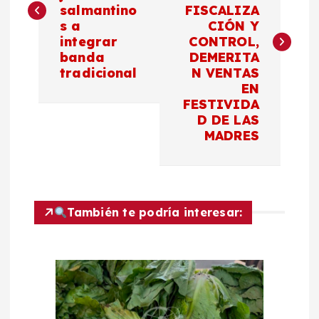
v
salmantino
FISCALIZA
s a
CIÓN Y
e
integrar
CONTROL,
banda
DEMERITA
g
tradicional
N VENTAS
EN
a
FESTIVIDA
D DE LAS
c
MADRES
i
ó
También te podría interesar:
n
d
e