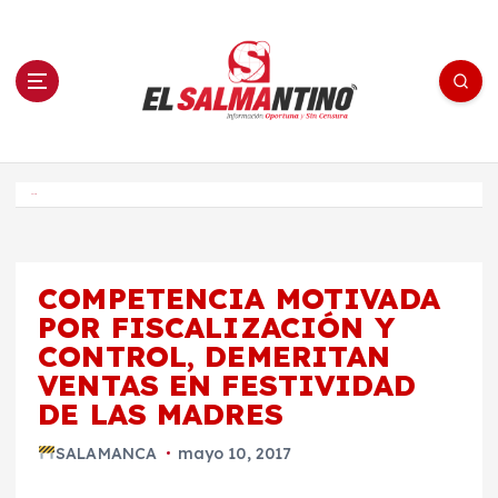
S
a
l
t
a
r
a
l
c
o
El Salmantino - medios/noticias/editorial
n
t
e
Inicio
n
i
d
o
COMPETENCIA MOTIVADA
POR FISCALIZACIÓN Y
CONTROL, DEMERITAN
VENTAS EN FESTIVIDAD
DE LAS MADRES
SALAMANCA
mayo 10, 2017