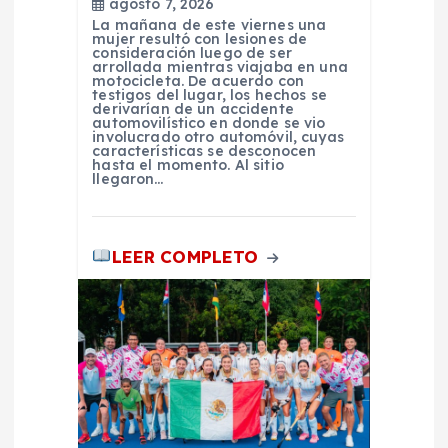
agosto 7, 2026
r
La mañana de este viernes una
mujer resultó con lesiones de
consideración luego de ser
a
arrollada mientras viajaba en una
motocicleta. De acuerdo con
testigos del lugar, los hechos se
derivarían de un accidente
d
automovilístico en donde se vio
involucrado otro automóvil, cuyas
características se desconocen
a
hasta el momento. Al sitio
llegaron…
s
LEER COMPLETO