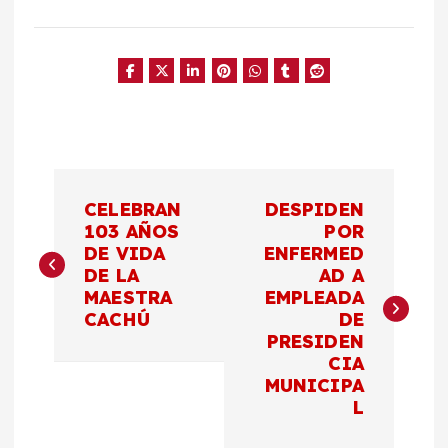
N
CELEBRAN
DESPIDEN
a
103 AÑOS
POR
DE VIDA
ENFERMED
DE LA
AD A
v
MAESTRA
EMPLEADA
CACHÚ
DE
e
PRESIDEN
CIA
g
MUNICIPA
L
a