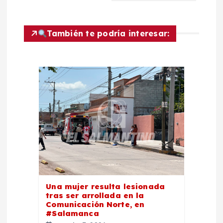
c
También te podría interesar:
i
ó
n
d
e
e
n
Una mujer resulta lesionada
tras ser arrollada en la
Comunicación Norte, en
t
#Salamanca