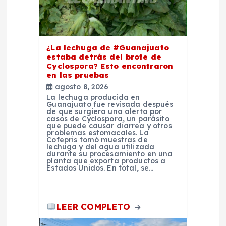
e
e
n
¿La lechuga de #Guanajuato
estaba detrás del brote de
Cyclospora? Esto encontraron
t
en las pruebas
agosto 8, 2026
r
La lechuga producida en
Guanajuato fue revisada después
de que surgiera una alerta por
a
casos de Cyclospora, un parásito
que puede causar diarrea y otros
problemas estomacales. La
Cofepris tomó muestras de
d
lechuga y del agua utilizada
durante su procesamiento en una
planta que exporta productos a
a
Estados Unidos. En total, se…
s
LEER COMPLETO