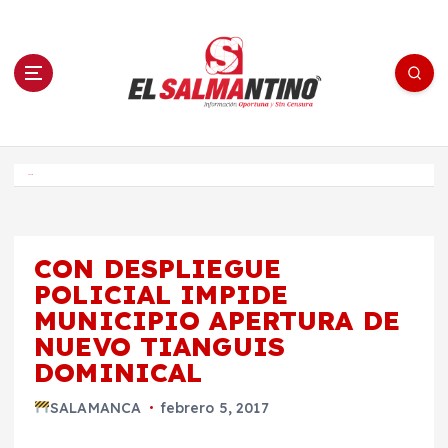
S
a
l
t
a
r
a
l
c
o
El Salmantino - medios/noticias/editorial
n
t
e
Inicio
n
i
d
o
CON DESPLIEGUE
POLICIAL IMPIDE
MUNICIPIO APERTURA DE
NUEVO TIANGUIS
DOMINICAL
SALAMANCA
febrero 5, 2017