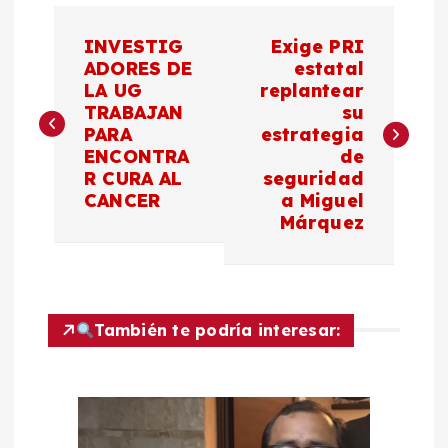
N
INVESTIG
Exige PRI
a
ADORES DE
estatal
LA UG
replantear
TRABAJAN
su
v
PARA
estrategia
ENCONTRA
de
e
R CURA AL
seguridad
CANCER
a Miguel
g
Márquez
a
c
También te podría interesar:
i
ó