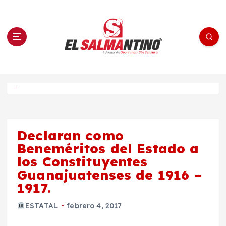
S
a
l
t
a
r
a
l
c
o
El Salmantino - medios/noticias/editorial
n
t
e
Inicio
n
i
d
o
Declaran como
Beneméritos del Estado a
los Constituyentes
Guanajuatenses de 1916 –
1917.
ESTATAL
febrero 4, 2017