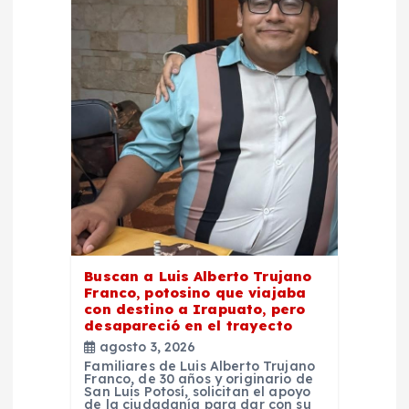
n
d
e
e
n
t
r
Buscan a Luis Alberto Trujano
Franco, potosino que viajaba
con destino a Irapuato, pero
a
desapareció en el trayecto
agosto 3, 2026
d
Familiares de Luis Alberto Trujano
Franco, de 30 años y originario de
San Luis Potosí, solicitan el apoyo
de la ciudadanía para dar con su