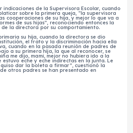
r indicaciones de la Supervisora Escolar, cuando
 platicar sobre la primera queja, “la supervisora
as cooperaciones de su hija, y mejor lo que va a
formes de sus hijas”, reconociendo entonces la
 de la directora por su comportamiento.
rimaria su hija, cuando la directora se dio
itución, el trato y la discriminación hacia ella
iva, cuando en la pasada reunión de padres de
ajo a su primera hija, la que al reconocer, se
iña me dijo, mami, mejor no hubiera ido a la
e estuvo eche y eche indirectas en la junta. Le
quiso dar la boleta a firmar”, cuestionó la
s de otros padres se han presentado en