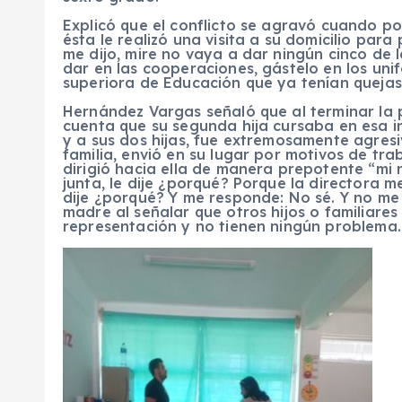
Explicó que el conflicto se agravó cuando po
ésta le realizó una visita a su domicilio para
me dijo, mire no vaya a dar ningún cinco de l
dar en las cooperaciones, gástelo en los uni
superiora de Educación que ya tenían quejas
Hernández Vargas señaló que al terminar la p
cuenta que su segunda hija cursaba en esa inst
y a sus dos hijas, fue extremosamente agres
familia, envió en su lugar por motivos de trab
dirigió hacia ella de manera prepotente “mi n
junta, le dije ¿porqué? Porque la directora m
dije ¿porqué? Y me responde: No sé. Y no me 
madre al señalar que otros hijos o familiare
representación y no tienen ningún problema.