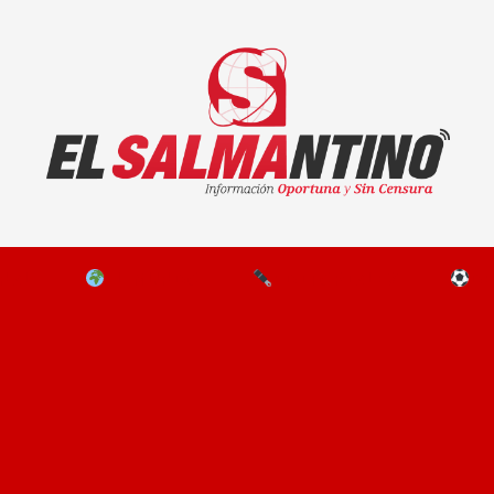
El Salmantino - medios/noticias/editorial
NAL
EL MUNDO
EDITORIALES
D