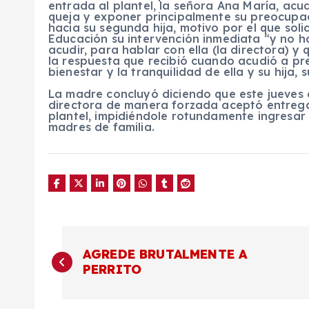
entrada al plantel, la señora Ana María, acud
queja y exponer principalmente su preocupaci
hacia su segunda hija, motivo por el que sol
Educación su intervención inmediata “y no h
acudir, para hablar con ella (la directora)
la respuesta que recibió cuando acudió a pre
bienestar y la tranquilidad de ella y su hija,
La madre concluyó diciendo que este jueves d
directora de manera forzada aceptó entregar
plantel, impidiéndole rotundamente ingresar a
madres de familia.
N
AGREDE BRUTALMENTE A
PERRITO
a