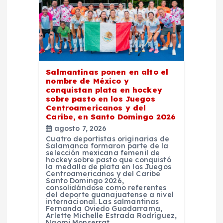
e
n
t
Salmantinas ponen en alto el
r
nombre de México y
conquistan plata en hockey
sobre pasto en los Juegos
a
Centroamericanos y del
Caribe, en Santo Domingo 2026
agosto 7, 2026
d
Cuatro deportistas originarias de
Salamanca formaron parte de la
selección mexicana femenil de
a
hockey sobre pasto que conquistó
la medalla de plata en los Juegos
Centroamericanos y del Caribe
s
Santo Domingo 2026,
consolidándose como referentes
del deporte guanajuatense a nivel
internacional. Las salmantinas
Fernanda Oviedo Guadarrama,
Arlette Michelle Estrada Rodríguez,
Naomi Monserrat…