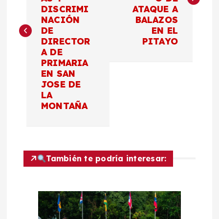
DISCRIMI
ATAQUE A
e
NACIÓN
BALAZOS
DE
EN EL
g
DIRECTOR
PITAYO
A DE
a
PRIMARIA
EN SAN
c
JOSE DE
LA
MONTAÑA
i
ó
n
También te podría interesar:
d
e