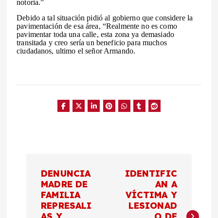
notoria.”
Debido a tal situación pidió al gobierno que considere la
pavimentación de esa área, “Realmente no es como
pavimentar toda una calle, esta zona ya demasiado
transitada y creo sería un beneficio para muchos
ciudadanos, ultimo el señor Armando.
N
DENUNCIA
IDENTIFIC
a
MADRE DE
AN A
FAMILIA
VÍCTIMA Y
REPRESALI
LESIONAD
v
AS Y
O DE