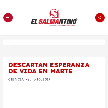
S
a
l
t
a
r
a
l
c
o
El Salmantino - medios/noticias/editorial
n
t
e
Inicio
n
i
d
o
DESCARTAN ESPERANZA
DE VIDA EN MARTE
CIENCIA
julio 10, 2017