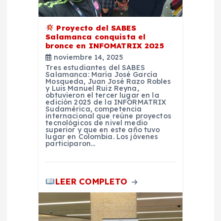
e
n
Proyecto del SABES
Salamanca conquista el
bronce en INFOMATRIX 2025
t
noviembre 14, 2025
Tres estudiantes del SABES
r
Salamanca: María José García
Mosqueda, Juan José Razo Robles
y Luis Manuel Ruiz Reyna,
obtuvieron el tercer lugar en la
a
edición 2025 de la INFORMATRIX
Sudamérica, competencia
internacional que reúne proyectos
d
tecnológicos de nivel medio
superior y que en este año tuvo
lugar en Colombia. Los jóvenes
participaron…
a
s
LEER COMPLETO