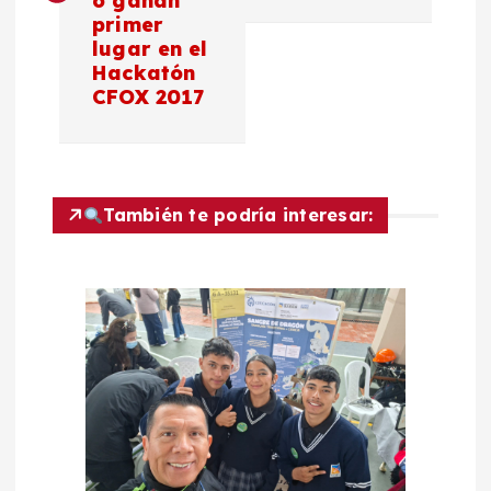
o ganan
e
primer
lugar en el
g
Hackatón
CFOX 2017
a
c
También te podría interesar:
i
ó
n
d
e