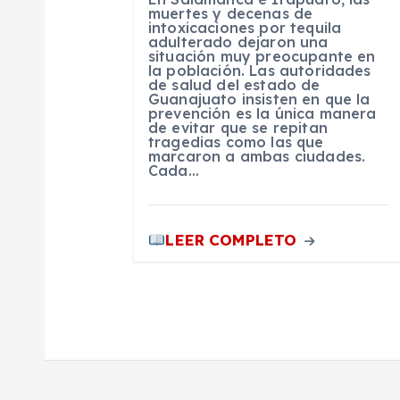
e
muertes y decenas de
intoxicaciones por tequila
adulterado dejaron una
e
situación muy preocupante en
la población. Las autoridades
de salud del estado de
n
Guanajuato insisten en que la
prevención es la única manera
de evitar que se repitan
tragedias como las que
t
marcaron a ambas ciudades.
Cada…
r
LEER COMPLETO
a
d
a