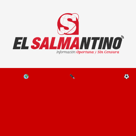
El Salmantino - medios/noticias/editorial
NAL
EL MUNDO
EDITORIALES
D