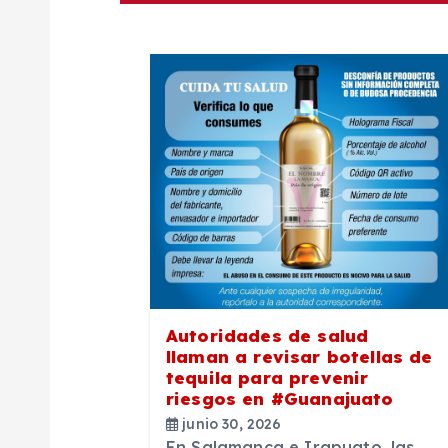
e
g
a
c
i
ó
n
Autoridades de salud
llaman a revisar botellas de
tequila para prevenir
d
riesgos en #Guanajuato
junio 30, 2026
En Salamanca e Irapuato, las