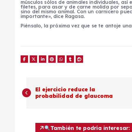
músculos sólos de animales individuales, así 
filetes, para asar y de carne molida por sep
sino del mismo animal. Con un carnicero pued
importante», dice Ragasa.
Piénsalo, la próxima vez que se te antoje u
N
El ejercicio reduce la
probabilidad de glaucoma
a
v
También te podría interesar: