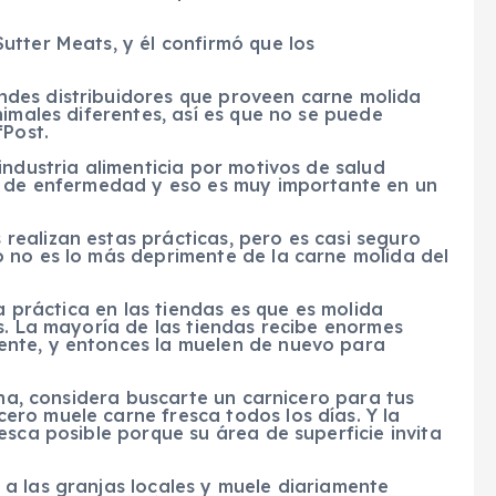
utter Meats, y él confirmó que los
des distribuidores que proveen carne molida
nimales diferentes, así es que no se puede
fPost.
industria alimenticia por motivos de salud
s de enfermedad y eso es muy importante en un
ealizan estas prácticas, pero es casi seguro
 no es lo más deprimente de la carne molida del
la práctica en las tiendas es que es molida
s. La mayoría de las tiendas recibe enormes
nte, y entonces la muelen de nuevo para
ona, considera buscarte un carnicero para tus
ro muele carne fresca todos los días. Y la
esca posible porque su área de superficie invita
a las granjas locales y muele diariamente