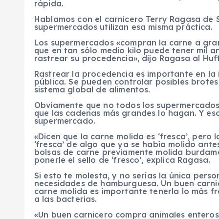
rápida.
Hablamos con el carnicero Terry Ragasa de S
supermercados utilizan esa misma práctica.
Los supermercados «compran la carne a gran
que en tan sólo medio kilo puede tener mil a
rastrear su procedencia», dijo Ragasa al Huf
Rastrear la procedencia es importante en la 
pública. Se pueden controlar posibles brote
sistema global de alimentos.
Obviamente que no todos los supermercados r
que las cadenas más grandes lo hagan. Y eso
supermercado.
«Dicen que la carne molida es ‘fresca’, pero 
‘fresca’ de algo que ya se había molido ante
bolsas de carne previamente molida burdame
ponerle el sello de ‘fresco’, explica Ragasa.
Si esto te molesta, y no serías la única pers
necesidades de hamburguesa. Un buen carnice
carne molida es importante tenerla lo más fr
a las bacterias.
«Un buen carnicero compra animales enteros 