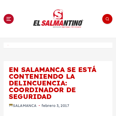
S
a
l
t
a
r
a
l
c
o
El Salmantino - medios/noticias/editorial
n
t
e
Inicio
n
i
d
o
EN SALAMANCA SE ESTÁ
CONTENIENDO LA
DELINCUENCIA:
COORDINADOR DE
SEGURIDAD
SALAMANCA
febrero 3, 2017