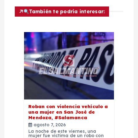
ó
También te podría interesar:
n
d
e
e
n
t
Roban con violencia vehículo a
r
una mujer en San José de
Mendoza, #Salamanca
a
agosto 7, 2026
La noche de este viernes, una
mujer fue víctima de un robo con