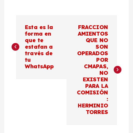
N
Esta es la
FRACCION
a
forma en
AMIENTOS
que te
QUE NO
estafan a
SON
v
través de
OPERADOS
tu
POR
e
WhatsApp
CMAPAS,
NO
g
EXISTEN
PARA LA
a
COMISIÓN
:
c
HERMINIO
TORRES
i