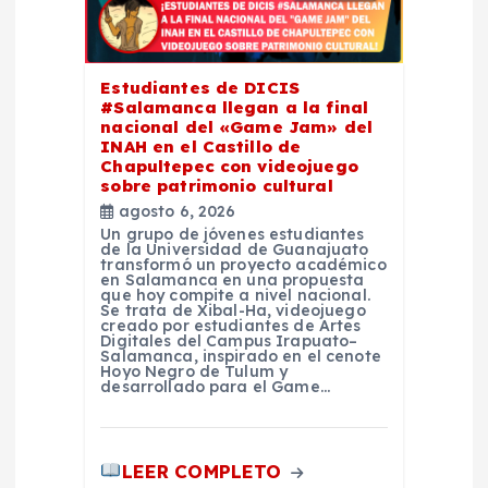
n
d
Estudiantes de DICIS
e
#Salamanca llegan a la final
nacional del «Game Jam» del
INAH en el Castillo de
e
Chapultepec con videojuego
sobre patrimonio cultural
n
agosto 6, 2026
Un grupo de jóvenes estudiantes
de la Universidad de Guanajuato
t
transformó un proyecto académico
en Salamanca en una propuesta
que hoy compite a nivel nacional.
Se trata de Xibal-Ha, videojuego
r
creado por estudiantes de Artes
Digitales del Campus Irapuato–
Salamanca, inspirado en el cenote
a
Hoyo Negro de Tulum y
desarrollado para el Game…
d
LEER COMPLETO