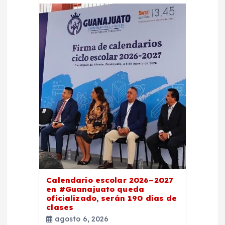
a
s
Calendario escolar 2026–2027
en #Guanajuato queda
oficializado, serán 190 días de
clases
agosto 6, 2026