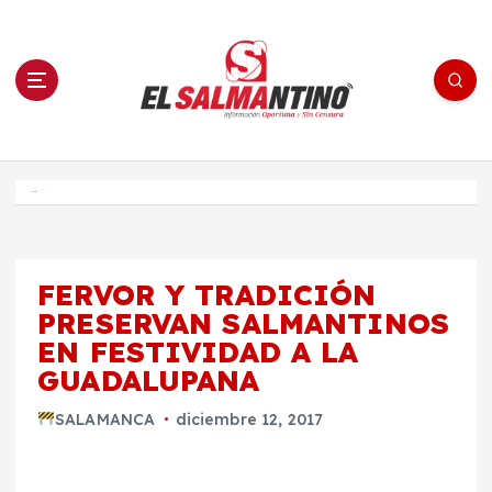
S
a
l
t
a
r
a
l
c
o
El Salmantino - medios/noticias/editorial
n
t
e
Inicio
n
i
d
o
FERVOR Y TRADICIÓN
PRESERVAN SALMANTINOS
EN FESTIVIDAD A LA
GUADALUPANA
SALAMANCA
diciembre 12, 2017