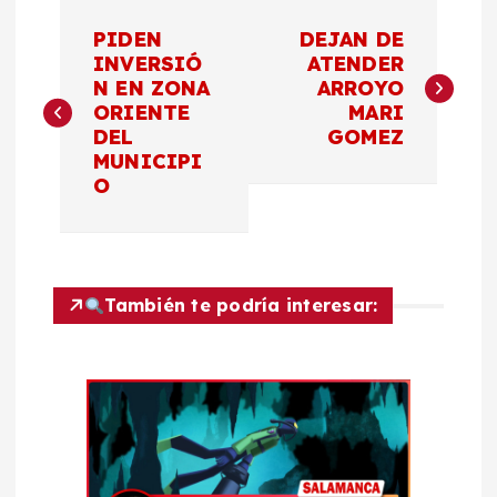
N
PIDEN
DEJAN DE
a
INVERSIÓ
ATENDER
N EN ZONA
ARROYO
ORIENTE
MARI
v
DEL
GOMEZ
MUNICIPI
e
O
g
a
También te podría interesar:
c
i
ó