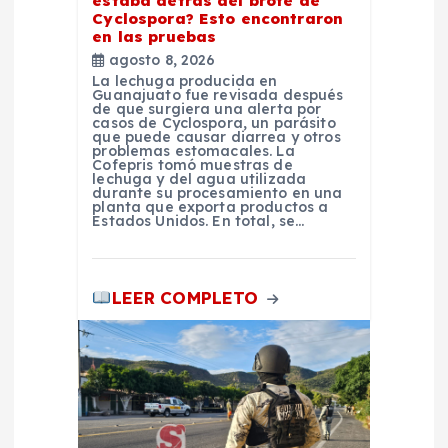
estaba detrás del brote de
Cyclospora? Esto encontraron
t
en las pruebas
agosto 8, 2026
r
La lechuga producida en
Guanajuato fue revisada después
de que surgiera una alerta por
a
casos de Cyclospora, un parásito
que puede causar diarrea y otros
problemas estomacales. La
Cofepris tomó muestras de
d
lechuga y del agua utilizada
durante su procesamiento en una
planta que exporta productos a
a
Estados Unidos. En total, se…
s
LEER COMPLETO