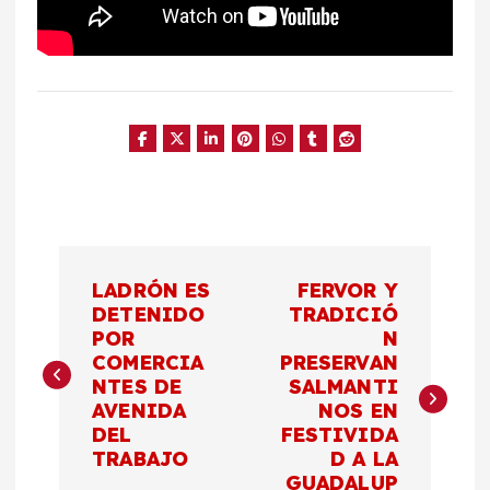
N
LADRÓN ES
FERVOR Y
a
DETENIDO
TRADICIÓ
POR
N
COMERCIA
PRESERVAN
v
NTES DE
SALMANTI
AVENIDA
NOS EN
e
DEL
FESTIVIDA
TRABAJO
D A LA
g
GUADALUP