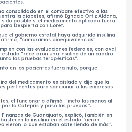
pacientes.
a consolidado en el combate efectivo a las
entra la diabetes, afirmó Ignacio Ortiz Aldana,
a sido posible si el medicamento aplicado fuera
a para Despierta con Loret.
que el gobierno estatal haya adquirido insulina
e, afirmó, “compramos bioequivalencias”.
plen con las evaluaciones federales, con aval
l estado “recetaron una insulina de un cuadro
unta las pruebas terapéuticas”.
to en los pacientes fuera nulo, porque
etiro del medicamento es aislado y dijo que la
es pertinentes para sancionar a las empresas
tes, el funcionario afirmó: “meto las manos al
 por la Cofepris y pasó las pruebas”.
e Finanzas de Guanajuato, explicó, también en
abastecen la insulina en el estado fueron
volvieron lo que estaban obteniendo de más”.