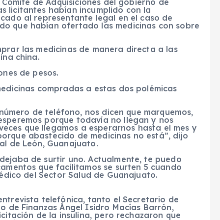
el Comité de Adquisiciones del gobierno de
 licitantes habían incumplido con la
cado al representante legal en el caso de
do que habían ofertado las medicinas con sobre
mprar las medicinas de manera directa a las
ina china.
lones de pesos.
 medicinas compradas a estas dos polémicas
el número de teléfono, nos dicen que marquemos,
 esperemos porque todavía no llegan y nos
eces que llegamos a esperarnos hasta el mes y
orque abastecido de medicinas no está”, dijo
ral de León, Guanajuato.
dejaba de surtir uno. Actualmente, te puedo
icamentos que facilitamos se surten 5 cuando
 médico del Sector Salud de Guanajuato.
ntrevista telefónica, tanto el Secretario de
io de Finanzas Ángel Isidro Macías Barrón,
citación de la insulina, pero rechazaron que