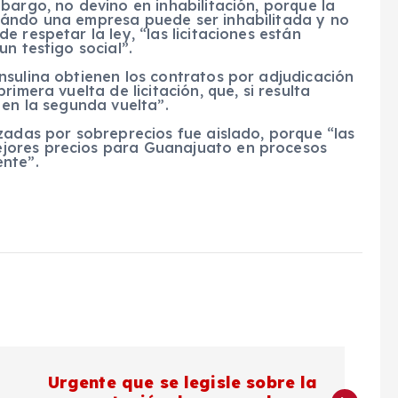
bargo, no devino en inhabilitación, porque la
uándo una empresa puede ser inhabilitada y no
 respetar la ley, “las licitaciones están
n testigo social”.
nsulina obtienen los contratos por adjudicación
imera vuelta de licitación, que, si resulta
 en la segunda vuelta”.
zadas por sobreprecios fue aislado, porque “las
jores precios para Guanajuato en procesos
nte”.
Urgente que se legisle sobre la