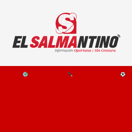
El Salmantino - medios/noticias/editorial
NAL
EL MUNDO
EDITORIALES
D