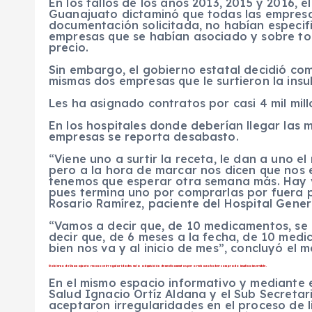
En los fallos de los años 2013, 2015 y 2016, 
Guanajuato dictaminó que todas las empresas
documentación solicitada, no habían especifi
empresas que se habían asociado y sobre to
precio.
Sin embargo, el gobierno estatal decidió co
mismas dos empresas que le surtieron la insul
Les ha asignado contratos por casi 4 mil mil
En los hospitales donde deberían llegar las
empresas se reporta desabasto.
“Viene uno a surtir la receta, le dan a uno 
pero a la hora de marcar nos dicen que nos
tenemos que esperar otra semana más. Hay v
pues termina uno por comprarlas por fuera p
Rosario Ramírez, paciente del Hospital Gene
“Vamos a decir que, de 10 medicamentos, se 
decir que, de 6 meses a la fecha, de 10 med
bien nos va y al inicio de mes”, concluyó el
Gobierno de Guanajuato reconoce irregularidades en la adquisición de medicamentos pero rechaza haber comprado insulina inservible.
En el mismo espacio informativo y mediante e
Salud Ignacio Ortíz Aldana y el Sub Secretar
aceptaron irregularidades en el proceso de li