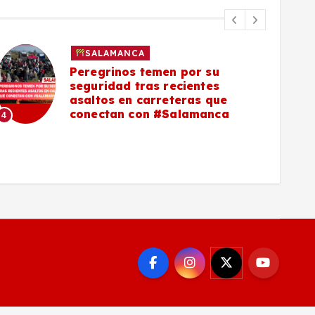
SALAMANCA
Peregrinos temen por su
seguridad tras recientes
asaltos en carreteras que
5
conectan con #Salamanca
4