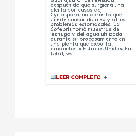
después de que surgiera una
alerta por casos de
n
Cyclospora, un parásito que
puede causar diarrea y otros
problemas estomacales. La
t
Cofepris tomó muestras de
lechuga y del agua utilizada
durante su procesamiento en
una planta que exporta
r
productos a Estados Unidos. En
total, se…
a
LEER COMPLETO
d
a
s