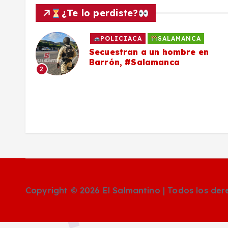
¿Te lo perdiste?
POLICIACA
SALAMANCA
to
Secuestran a un hombre en
Barrón, #Salamanca
2
ron
Copyright © 2026 El Salmantino | Todos los de