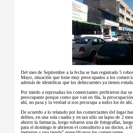
Del mes de Septiembre a la fecha se han registrado 5 rob
Mayo, situación que tiene muy preocupados a los comerciant
además de identificar que los delincuentes ya tienen estudi
Por miedo a represalias los comerciantes prefirieron dar s
preocupante porque como que van en fila, la preocupación 
ahí, no pasa y la verdad si nos preocupa a todos los de ahí
De acuerdo a lo relatado por los comerciantes del lugar ha
delitos, en una sola cuadra y en tan sólo un lapso de 2 me
ahorro la farmacia, luego robaron una de fotografías, lue
para el domingo le abrieron el consultorio a un doctor, a é
metieron a una tienda” especificaron los comerciantes.