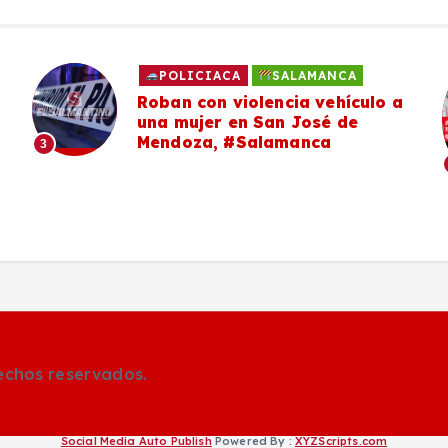
POLICIACA
SALAMANCA
Roban con violencia vehículo a
una mujer en San José de
Mendoza, #Salamanca
3
rechos reservados.
Social Media Auto Publish
Powered By :
XYZScripts.com