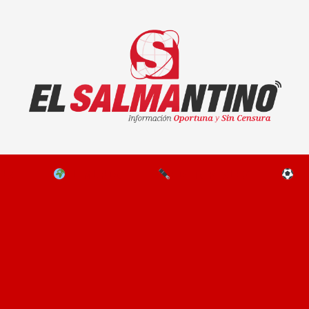
El Salmantino - medios/noticias/editorial
NAL
EL MUNDO
EDITORIALES
D