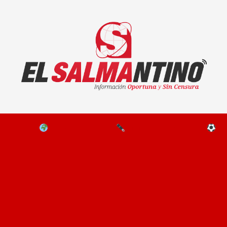
El Salmantino - medios/noticias/editorial
NAL
EL MUNDO
EDITORIALES
D