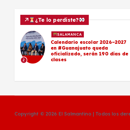
a
s
¿Te lo perdiste?
SALAMANCA
Calendario escolar 2026–2027
al
en #Guanajuato queda
el
oficializado, serán 190 días de
clases
2
o
Copyright © 2026 El Salmantino | Todos los de