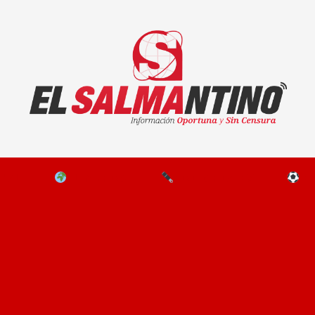
El Salmantino - medios/noticias/editorial
NAL
EL MUNDO
EDITORIALES
D