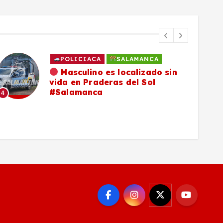
POLICIACA
SALAMANCA
Masculino es localizado sin
vida en Praderas del Sol
#Salamanca
4
5