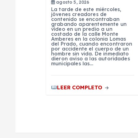
d
agosto 5, 2026
La tarde de este miércoles,
jóvenes creadores de
e
contenido se encontraban
grabando aparentemente un
vídeo en un predio a un
costado de la calle Monte
e
Amberes en la colonia Lomas
del Prado, cuando encontraron
por accidente el cuerpo de un
n
hombre sin vida. De inmediato
dieron aviso a las autoridades
municipales las…
t
r
LEER COMPLETO
a
d