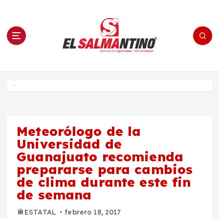
S
a
l
t
a
r
a
l
c
o
El Salmantino - medios/noticias/editorial
n
t
e
Inicio
n
i
d
o
Meteorólogo de la
Universidad de
Guanajuato recomienda
prepararse para cambios
de clima durante este fin
de semana
ESTATAL
febrero 18, 2017