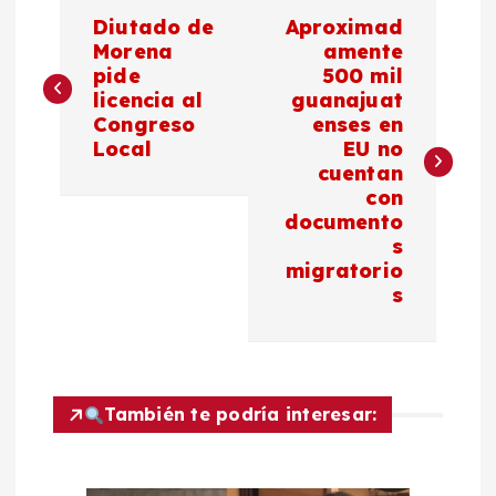
N
Diutado de
Aproximad
a
Morena
amente
pide
500 mil
licencia al
guanajuat
v
Congreso
enses en
Local
EU no
e
cuentan
con
g
documento
s
a
migratorio
s
c
i
También te podría interesar:
ó