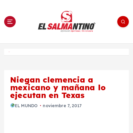
S
a
l
t
a
r
a
l
c
o
El Salmantino - medios/noticias/editorial
n
t
e
Inicio
n
i
d
o
Niegan clemencia a
mexicano y mañana lo
ejecutan en Texas
EL MUNDO
noviembre 7, 2017