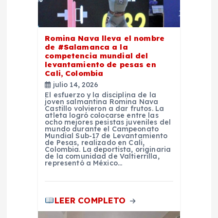
d
e
Romina Nava lleva el nombre
de #Salamanca a la
competencia mundial del
e
levantamiento de pesas en
Cali, Colombia
n
julio 14, 2026
El esfuerzo y la disciplina de la
joven salmantina Romina Nava
t
Castillo volvieron a dar frutos. La
atleta logró colocarse entre las
ocho mejores pesistas juveniles del
r
mundo durante el Campeonato
Mundial Sub-17 de Levantamiento
de Pesas, realizado en Cali,
Colombia. La deportista, originaria
a
de la comunidad de Valtierrilla,
representó a México…
d
LEER COMPLETO
a