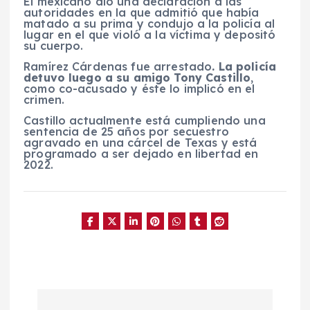
El mexicano dio una declaración a las
autoridades en la que admitió que había
matado a su prima y condujo a la policía al
lugar en el que violó a la víctima y depositó
su cuerpo.
Ramírez Cárdenas fue arrestado
. La policía
detuvo luego a su amigo Tony Castillo
,
como co-acusado y éste lo implicó en el
crimen.
Castillo actualmente está cumpliendo una
sentencia de 25 años por secuestro
agravado en una cárcel de Texas y está
programado a ser dejado en libertad en
2022.
N