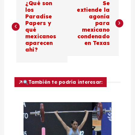
¿Qué son
Se
a
los
extiende la
Paradise
agonía
Papers y
para
v
qué
mexicano
mexicanos
condenado
e
aparecen
en Texas
ahí?
g
a
c
También te podría interesar:
i
ó
n