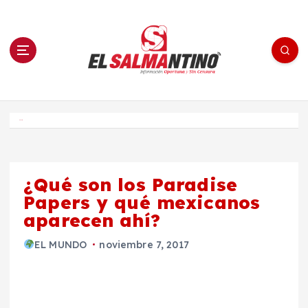
S
a
l
t
a
r
a
l
c
o
El Salmantino - medios/noticias/editorial
n
t
e
Inicio
n
i
d
o
¿Qué son los Paradise
Papers y qué mexicanos
aparecen ahí?
EL MUNDO
noviembre 7, 2017