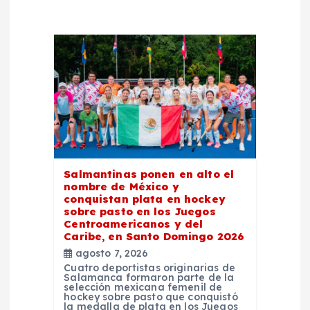
c
i
ó
n
d
e
Salmantinas ponen en alto el
nombre de México y
conquistan plata en hockey
e
sobre pasto en los Juegos
Centroamericanos y del
Caribe, en Santo Domingo 2026
n
agosto 7, 2026
Cuatro deportistas originarias de
t
Salamanca formaron parte de la
selección mexicana femenil de
hockey sobre pasto que conquistó
la medalla de plata en los Juegos