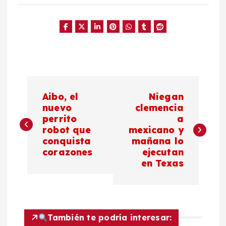
N
Aibo, el
Niegan
a
nuevo
clemencia
perrito
a
robot que
mexicano y
v
conquista
mañana lo
corazones
ejecutan
e
en Texas
g
a
También te podría interesar: