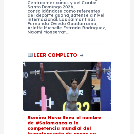
r
Centroamericanos y del Caribe
Santo Domingo 2026,
consolidándose como referentes
a
del deporte guanajuatense a nivel
internacional. Las salmantinas
Fernanda Oviedo Guadarrama,
Arlette Michelle Estrada Rodríguez,
d
Naomi Monserrat…
a
LEER COMPLETO
s
Romina Nava lleva el nombre
de #Salamanca a la
competencia mundial del
levantamiento de pesas en