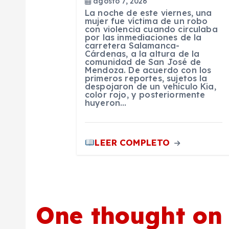
agosto 7, 2026
La noche de este viernes, una
e
mujer fue víctima de un robo
con violencia cuando circulaba
por las inmediaciones de la
e
carretera Salamanca-
Cárdenas, a la altura de la
comunidad de San José de
Mendoza. De acuerdo con los
n
primeros reportes, sujetos la
despojaron de un vehículo Kia,
color rojo, y posteriormente
t
huyeron…
r
LEER COMPLETO
a
d
One thought on
a