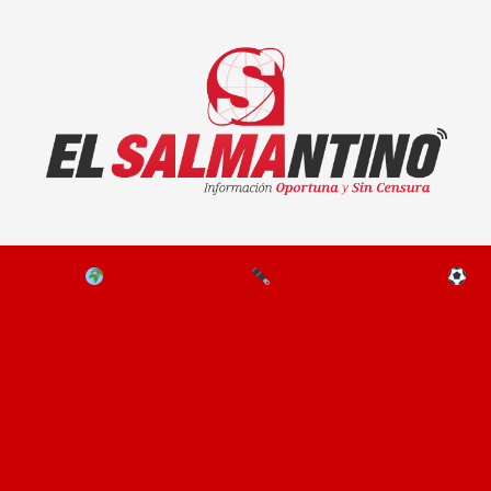
El Salmantino - medios/noticias/editorial
NAL
EL MUNDO
EDITORIALES
D