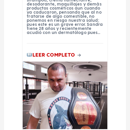
r
shampoo, crema humectante,
desodorante, maquillajes y demás
productos cosméticos aun cuando
a
ya caducaron, pensando que al no
tratarse de algo comestible, no
ponemos en riesgo nuestra salud;
pues este es un grave error. Sandra
d
tiene 28 años y recientemente
acudió con un dermatólogo pues…
a
s
LEER COMPLETO