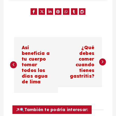
N
Así
¿Qué
a
beneficia a
debes
tu cuerpo
comer
tomar
cuando
v
todos los
tienes
días agua
gastritis?
e
de lima
g
a
También te podría interesar: