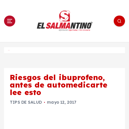
S
a
l
t
a
r
a
l
c
o
El Salmantino - medios/noticias/editorial
n
t
e
Inicio
n
i
d
o
Riesgos del ibuprofeno,
antes de automedicarte
lee esto
TIPS DE SALUD
mayo 12, 2017