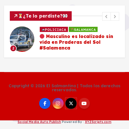
¿Te lo perdiste?
POLICIACA
SALAMANCA
Masculino es localizado sin
vida en Praderas del Sol
#Salamanca
2
Copyright © 2026 El Salmantino | Todos los derechos
reservados.
Social Media Auto Publish
Powered By :
XYZScripts.com