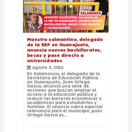
e
e
n
Maestro salmantino, delegado
de la SEP en Guanajuato,
t
anuncia nuevos bachilleratos,
becas y pase directo a
universidades
r
agosto 5, 2026
En Salamanca, el delegado de la
a
Secretaría de Educación Pública
en Guanajuato, Juan Ortega
Gasca, anunció una serie de
acciones que buscan ampliar el
d
acceso a la educación pública y
reducir las barreras económicas y
académicas para estudiantes y
a
familias. El anuncio cobra especial
relevancia para el municipio, pues
Ortega Gasca es…
s