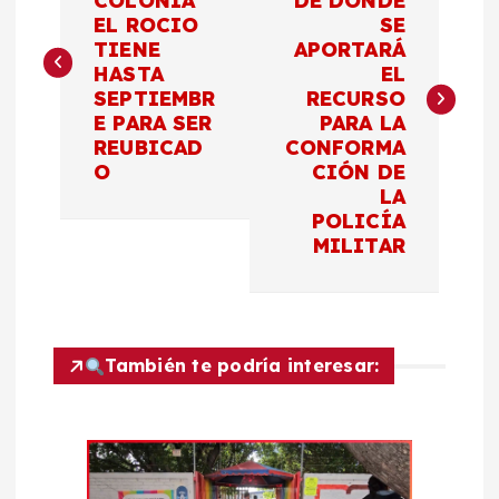
COLONIA
DE DÓNDE
EL ROCIO
SE
v
TIENE
APORTARÁ
HASTA
EL
e
SEPTIEMBR
RECURSO
E PARA SER
PARA LA
g
REUBICAD
CONFORMA
O
CIÓN DE
a
LA
POLICÍA
c
MILITAR
i
ó
También te podría interesar:
n
d