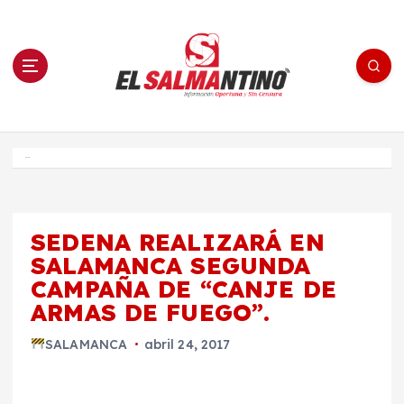
S
a
l
t
a
r
a
l
c
o
El Salmantino - medios/noticias/editorial
n
t
e
Inicio
n
i
d
o
SEDENA REALIZARÁ EN
SALAMANCA SEGUNDA
CAMPAÑA DE “CANJE DE
ARMAS DE FUEGO”.
SALAMANCA
abril 24, 2017