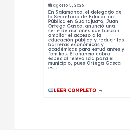
d
agosto 5, 2026
En Salamanca, el delegado de
e
la Secretaría de Educación
Pública en Guanajuato, Juan
Ortega Gasca, anunció una
serie de acciones que buscan
e
ampliar el acceso a la
educación pública y reducir las
barreras económicas y
n
académicas para estudiantes y
familias. El anuncio cobra
especial relevancia para el
municipio, pues Ortega Gasca
t
es…
r
LEER COMPLETO
a
d