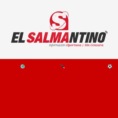
El Salmantino - medios/noticias/editorial
NAL
EL MUNDO
EDITORIALES
D