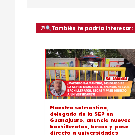
v
e
También te podría interesar:
g
a
c
i
ó
Maestro salmantino,
delegado de la SEP en
n
Guanajuato, anuncia nuevos
bachilleratos, becas y pase
directo a universidades