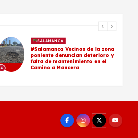
SALAMANCA
#Salamanca Vecinos de la zona
poniente denuncian deterioro y
falta de mantenimiento en el
Camino a Mancera
4
5