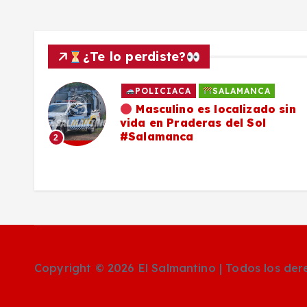
a
s
¿Te lo perdiste?
POLICIACA
SALAMANCA
ado
Masculino es localizado sin
vida en Praderas del Sol
os,
#Salamanca
2
Copyright © 2026 El Salmantino | Todos los de