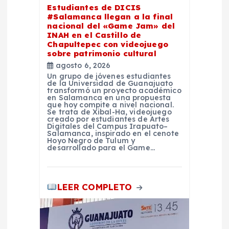
Estudiantes de DICIS
e
#Salamanca llegan a la final
nacional del «Game Jam» del
INAH en el Castillo de
e
Chapultepec con videojuego
sobre patrimonio cultural
n
agosto 6, 2026
Un grupo de jóvenes estudiantes
de la Universidad de Guanajuato
t
transformó un proyecto académico
en Salamanca en una propuesta
que hoy compite a nivel nacional.
Se trata de Xibal-Ha, videojuego
r
creado por estudiantes de Artes
Digitales del Campus Irapuato–
Salamanca, inspirado en el cenote
a
Hoyo Negro de Tulum y
desarrollado para el Game…
d
LEER COMPLETO
a
s