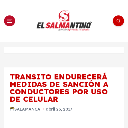
S
a
l
t
a
r
a
l
c
o
El Salmantino - medios/noticias/editorial
n
t
e
Inicio
n
i
d
o
TRANSITO ENDURECERÁ
MEDIDAS DE SANCIÓN A
CONDUCTORES POR USO
DE CELULAR
SALAMANCA
abril 23, 2017