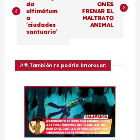
a
da
ONES
ultimátum
FRENAR EL
v
a
MALTRATO
‘ciudades
ANIMAL
e
santuario’
g
a
También te podría interesar:
c
i
ó
n
d