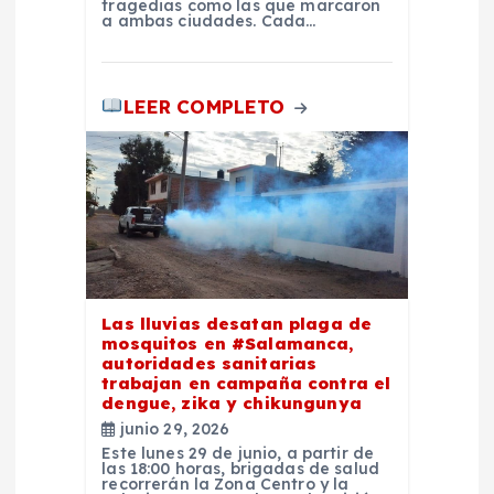
tragedias como las que marcaron
a ambas ciudades. Cada…
d
a
LEER COMPLETO
s
Las lluvias desatan plaga de
mosquitos en #Salamanca,
autoridades sanitarias
trabajan en campaña contra el
dengue, zika y chikungunya
junio 29, 2026
Este lunes 29 de junio, a partir de
las 18:00 horas, brigadas de salud
recorrerán la Zona Centro y la