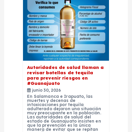
ó
n
d
e
e
Autoridades de salud llaman a
revisar botellas de tequila
para prevenir riesgos en
n
#Guanajuato
junio 30, 2026
t
En Salamanca e Irapuato, las
muertes y decenas de
intoxicaciones por tequila
adulterado dejaron una situación
r
muy preocupante en la población.
Las autoridades de salud del
estado de Guanajuato insisten en
a
que la prevención es la única
manera de evitar que se repitan