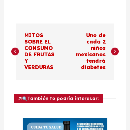
N
MITOS
Uno de
a
SOBRE EL
cada 2
CONSUMO
niños
DE FRUTAS
mexicanos
v
Y
tendrá
VERDURAS
diabetes
e
g
a
También te podría interesar:
c
i