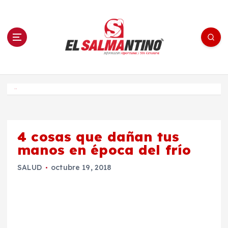
S
a
l
t
a
r
a
l
c
o
El Salmantino - medios/noticias/editorial
n
t
e
Inicio
n
i
d
o
4 cosas que dañan tus
manos en época del frío
SALUD
octubre 19, 2018