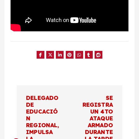
N
DELEGADO
SE
a
DE
REGISTRA
EDUCACIÓ
UN 4TO
N
ATAQUE
v
REGIONAL,
ARMADO
IMPULSA
DURANTE
e
LA
LA TARDE