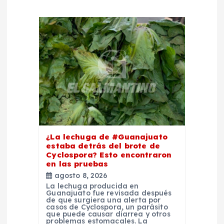
n
t
r
a
d
a
¿La lechuga de #Guanajuato
estaba detrás del brote de
Cyclospora? Esto encontraron
s
en las pruebas
agosto 8, 2026
La lechuga producida en
Guanajuato fue revisada después
de que surgiera una alerta por
casos de Cyclospora, un parásito
que puede causar diarrea y otros
problemas estomacales. La