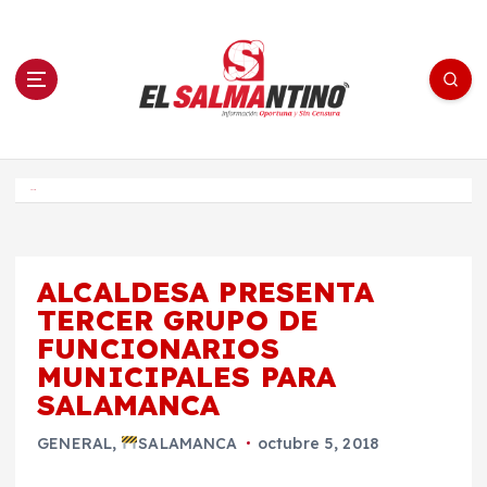
S
a
l
t
a
r
a
l
c
o
El Salmantino - medios/noticias/editorial
n
t
e
Inicio
n
i
d
o
ALCALDESA PRESENTA
TERCER GRUPO DE
FUNCIONARIOS
MUNICIPALES PARA
SALAMANCA
GENERAL
,
SALAMANCA
octubre 5, 2018