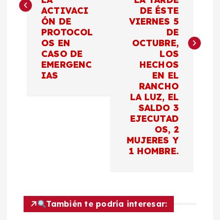
ACTIVACI
DE ÉSTE
g
ÓN DE
VIERNES 5
PROTOCOL
DE
a
OS EN
OCTUBRE,
CASO DE
LOS
c
EMERGENC
HECHOS
IAS
EN EL
RANCHO
i
LA LUZ, EL
SALDO 3
ó
EJECUTAD
OS, 2
n
MUJERES Y
1 HOMBRE.
d
e
También te podría interesar:
e