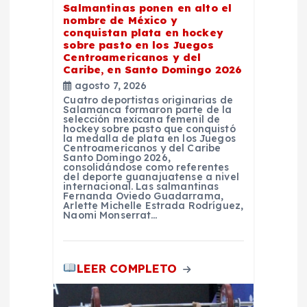
Salmantinas ponen en alto el
r
nombre de México y
conquistan plata en hockey
sobre pasto en los Juegos
a
Centroamericanos y del
Caribe, en Santo Domingo 2026
agosto 7, 2026
d
Cuatro deportistas originarias de
Salamanca formaron parte de la
selección mexicana femenil de
a
hockey sobre pasto que conquistó
la medalla de plata en los Juegos
Centroamericanos y del Caribe
s
Santo Domingo 2026,
consolidándose como referentes
del deporte guanajuatense a nivel
internacional. Las salmantinas
Fernanda Oviedo Guadarrama,
Arlette Michelle Estrada Rodríguez,
Naomi Monserrat…
LEER COMPLETO