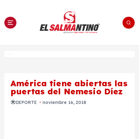
S
a
l
t
a
r
a
l
c
o
El Salmantino - medios/noticias/editorial
n
t
e
Inicio
n
i
d
o
América tiene abiertas las
puertas del Nemesio Díez
DEPORTE
noviembre 16, 2018