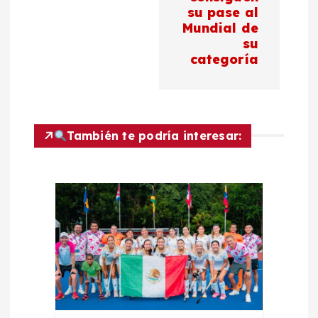
a
su pase al
c
Mundial de
su
categoría
i
ó
n
También te podría interesar:
d
e
e
n
t