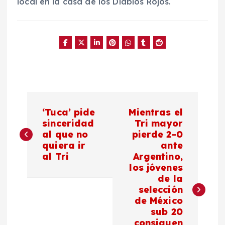
local en la casa de los Diablos Rojos.
N
‘Tuca’ pide
Mientras el
a
sinceridad
Tri mayor
al que no
pierde 2-0
quiera ir
ante
v
al Tri
Argentino,
los jóvenes
e
de la
selección
g
de México
sub 20
consiguen