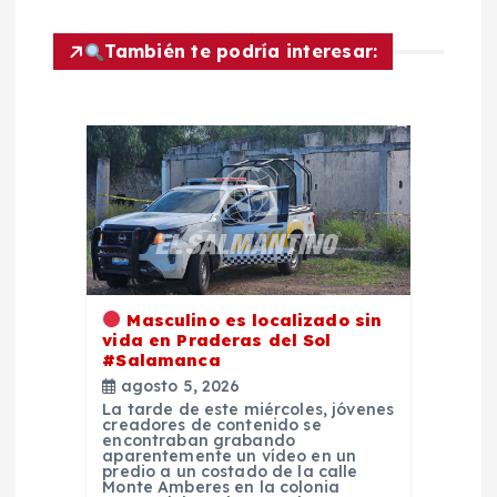
d
También te podría interesar:
e
e
n
t
r
Masculino es localizado sin
a
vida en Praderas del Sol
#Salamanca
d
agosto 5, 2026
La tarde de este miércoles, jóvenes
creadores de contenido se
a
encontraban grabando
aparentemente un vídeo en un
predio a un costado de la calle
Monte Amberes en la colonia