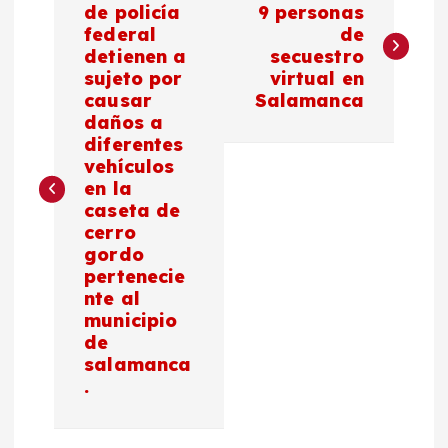
a
de policía
9 personas
federal
de
detienen a
secuestro
v
sujeto por
virtual en
causar
Salamanca
e
daños a
diferentes
g
vehículos
en la
a
caseta de
cerro
c
gordo
pertenecie
nte al
i
municipio
de
ó
salamanca
.
n