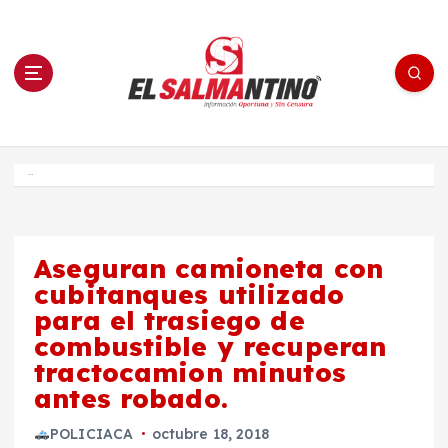
S
a
l
t
a
r
a
l
c
o
El Salmantino - medios/noticias/editorial
n
t
e
Inicio
n
i
d
o
Aseguran camioneta con
cubitanques utilizado
para el trasiego de
combustible y recuperan
tractocamion minutos
antes robado.
POLICIACA
octubre 18, 2018