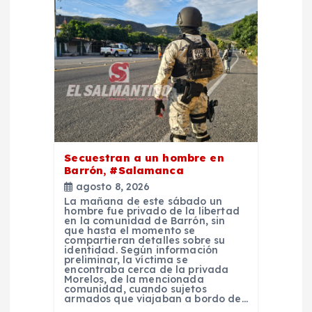
e
n
t
r
a
Secuestran a un hombre en
Barrón, #Salamanca
d
agosto 8, 2026
La mañana de este sábado un
hombre fue privado de la libertad
a
en la comunidad de Barrón, sin
que hasta el momento se
compartieran detalles sobre su
s
identidad. Según información
preliminar, la víctima se
encontraba cerca de la privada
Morelos, de la mencionada
comunidad, cuando sujetos
armados que viajaban a bordo de…