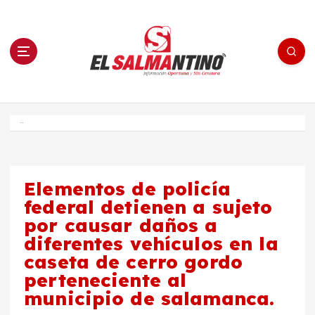
S
a
l
t
a
r
a
l
c
o
El Salmantino - medios/noticias/editorial
n
t
e
Inicio
n
i
d
o
Elementos de policía
federal detienen a sujeto
por causar daños a
diferentes vehículos en la
caseta de cerro gordo
perteneciente al
municipio de salamanca.