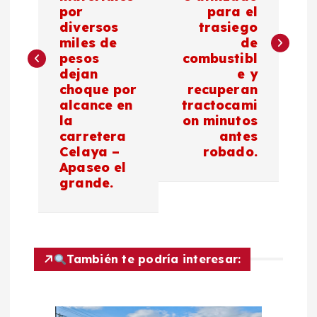
por
para el
e
diversos
trasiego
miles de
de
g
pesos
combustibl
dejan
e y
a
choque por
recuperan
alcance en
tractocami
c
la
on minutos
carretera
antes
Celaya –
robado.
i
Apaseo el
grande.
ó
n
d
También te podría interesar:
e