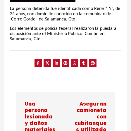
La persona detenida fue identificada como René “ N”, de
24 años, con domicilio conocido en la comunidad de
Cerro Gordo, de Salamanca, Gto.
Los elementos de policía federal realizaron la puesta a
disposición ante el Ministerio Publico Común en
Salamanca, Gto.
N
Una
Aseguran
a
persona
camioneta
lesionada
con
y daños
cubitanque
v
materiales
s utilizado