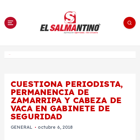
S
a
l
t
a
r
a
l
c
o
El Salmantino - medios/noticias/editorial
n
t
e
Inicio
n
i
d
o
CUESTIONA PERIODISTA,
PERMANENCIA DE
ZAMARRIPA Y CABEZA DE
VACA EN GABINETE DE
SEGURIDAD
GENERAL
octubre 6, 2018