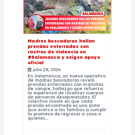
d
e
e
Madres buscadoras hallan
n
prendas enterradas con
rastros de violencia en
t
#Salamanca y exigen apoyo
oficial
julio 28, 2026
r
En Salamanca, un nuevo operativo
de madres buscadoras reveló
prendas enterradas con manchas
a
de sangre, hallazgo que refuerza
la esperanza de localizar cuerpos
de personas desaparecidas. El
d
colectivo insiste en que cada
prenda encontrada es una pista
que acerca a las familias a cumplir
la promesa de regresar a casa a
a
quienes…
s