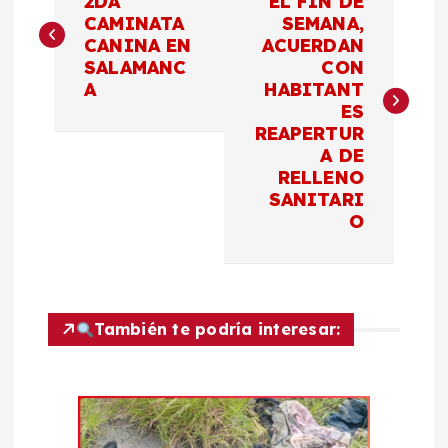
a
2DA
EL FIN DE
CAMINATA
SEMANA,
CANINA EN
ACUERDAN
v
SALAMANC
CON
A
HABITANT
e
ES
REAPERTUR
g
A DE
RELLENO
a
SANITARI
O
c
i
También te podría interesar:
ó
n