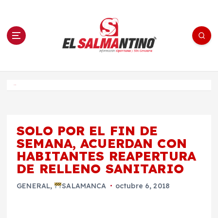
S
a
l
t
a
r
a
l
c
o
El Salmantino - medios/noticias/editorial
n
t
e
Inicio
n
i
d
o
SOLO POR EL FIN DE
SEMANA, ACUERDAN CON
HABITANTES REAPERTURA
DE RELLENO SANITARIO
GENERAL
,
SALAMANCA
octubre 6, 2018