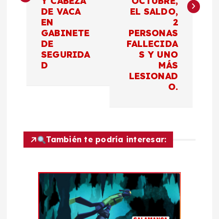
Y CABEZA
OCTUBRE,
g
DE VACA
EL SALDO,
EN
2
a
GABINETE
PERSONAS
DE
FALLECIDA
c
SEGURIDA
S Y UNO
D
MÁS
LESIONAD
i
O.
ó
n
También te podría interesar:
d
e
e