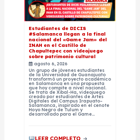
n
t
Estudiantes de DICIS
r
#Salamanca llegan a la final
nacional del «Game Jam» del
INAH en el Castillo de
a
Chapultepec con videojuego
sobre patrimonio cultural
d
agosto 6, 2026
Un grupo de jóvenes estudiantes
de la Universidad de Guanajuato
a
transformó un proyecto académico
en Salamanca en una propuesta
que hoy compite a nivel nacional.
Se trata de Xibal-Ha, videojuego
s
creado por estudiantes de Artes
Digitales del Campus Irapuato–
Salamanca, inspirado en el cenote
Hoyo Negro de Tulum y
desarrollado para el Game…
LEER COMPLETO