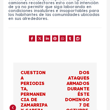
camiones recolectores esto con la intención
de ya no permitir que siga laborando en
condiciones insalubres e insoportables para
los habitantes de las comunidades ubicadas
en sus alrededores.
N
CUESTION
DOS
a
A
ATAQUES
PERIODIS
ARMADOS
TA,
DURANTE
v
PERMANEN
ÉSTE
CIA DE
DOMINGO
e
ZAMARRIPA
7 DE