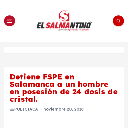
S
a
l
t
a
r
a
l
c
o
El Salmantino - medios/noticias/editorial
n
t
e
Inicio
n
i
d
o
Detiene FSPE en
Salamanca a un hombre
en posesión de 24 dosis de
cristal.
POLICIACA
noviembre 20, 2018