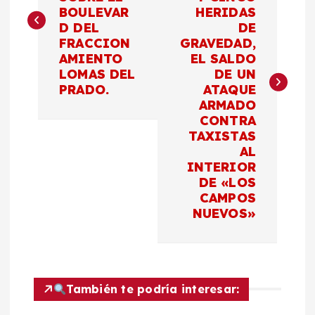
v
BOULEVAR
HERIDAS
D DEL
DE
e
FRACCION
GRAVEDAD,
AMIENTO
EL SALDO
g
LOMAS DEL
DE UN
PRADO.
ATAQUE
a
ARMADO
CONTRA
c
TAXISTAS
AL
INTERIOR
i
DE «LOS
CAMPOS
ó
NUEVOS»
n
d
También te podría interesar: