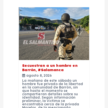
e
e
n
t
r
a
Secuestran a un hombre en
d
Barrón, #Salamanca
agosto 8, 2026
a
La mañana de este sábado un
hombre fue privado de la libertad
en la comunidad de Barrón, sin
que hasta el momento se
s
compartieran detalles sobre su
identidad. Según información
preliminar, la víctima se
encontraba cerca de la privada
Morelos, de la mencionada