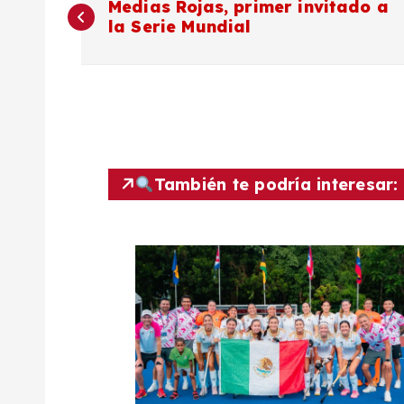
Medias Rojas, primer invitado a
la Serie Mundial
a
v
e
g
También te podría interesar:
a
c
i
ó