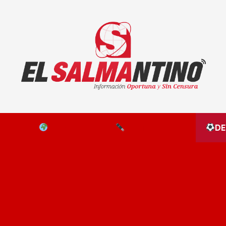
El Salmantino - medios/noticias/editorial
NAL
EL MUNDO
EDITORIALES
D