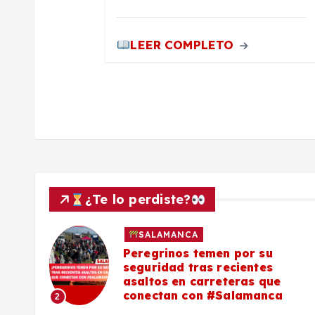
d
LEER COMPLETO
a
s
¿Te lo perdiste?
SALAMANCA
lo a
Peregrinos temen por su
seguridad tras recientes
asaltos en carreteras que
conectan con #Salamanca
2