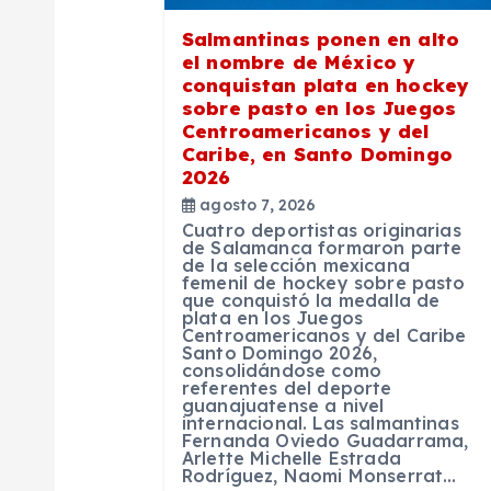
n
Salmantinas ponen en alto
el nombre de México y
conquistan plata en hockey
d
sobre pasto en los Juegos
Centroamericanos y del
Caribe, en Santo Domingo
e
2026
agosto 7, 2026
e
Cuatro deportistas originarias
de Salamanca formaron parte
de la selección mexicana
n
femenil de hockey sobre pasto
que conquistó la medalla de
plata en los Juegos
Centroamericanos y del Caribe
t
Santo Domingo 2026,
consolidándose como
referentes del deporte
r
guanajuatense a nivel
internacional. Las salmantinas
Fernanda Oviedo Guadarrama,
Arlette Michelle Estrada
a
Rodríguez, Naomi Monserrat…