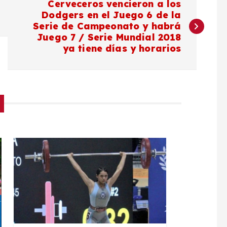
Cerveceros vencieron a los
Dodgers en el Juego 6 de la
Serie de Campeonato y habrá
Juego 7 / Serie Mundial 2018
ya tiene días y horarios