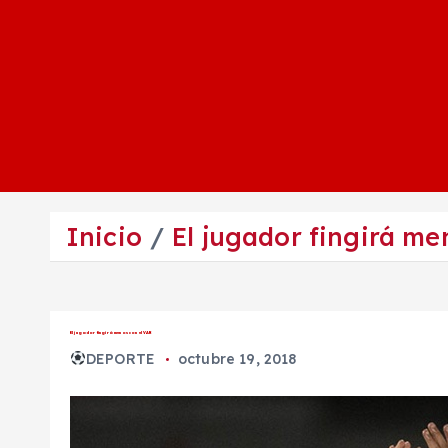
Inicio
El jugador fingirá me
El jugador fingirá menos con el VAR
DEPORTE
octubre 19, 2018