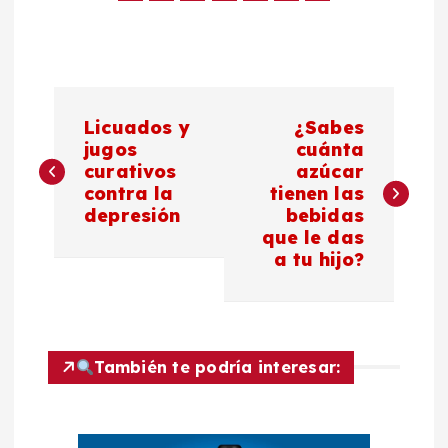
N
Licuados y
¿Sabes
a
jugos
cuánta
curativos
azúcar
contra la
tienen las
v
depresión
bebidas
que le das
e
a tu hijo?
g
a
También te podría interesar:
c