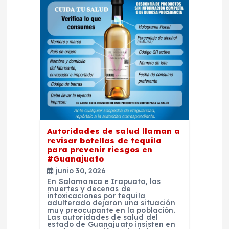
i
ó
n
d
e
e
Autoridades de salud llaman a
revisar botellas de tequila
n
para prevenir riesgos en
#Guanajuato
t
junio 30, 2026
En Salamanca e Irapuato, las
muertes y decenas de
r
intoxicaciones por tequila
adulterado dejaron una situación
muy preocupante en la población.
Las autoridades de salud del
a
estado de Guanajuato insisten en