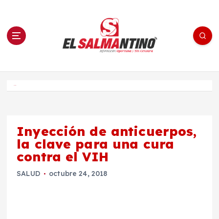
S
a
l
t
a
r
a
l
c
o
El Salmantino - medios/noticias/editorial
n
t
e
Inicio
n
i
d
o
Inyección de anticuerpos,
la clave para una cura
contra el VIH
SALUD
octubre 24, 2018