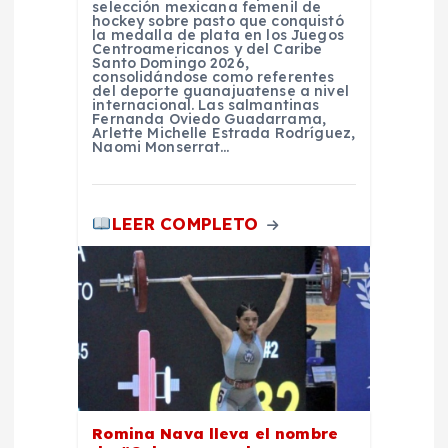
selección mexicana femenil de
a
hockey sobre pasto que conquistó
la medalla de plata en los Juegos
Centroamericanos y del Caribe
Santo Domingo 2026,
d
consolidándose como referentes
del deporte guanajuatense a nivel
internacional. Las salmantinas
a
Fernanda Oviedo Guadarrama,
Arlette Michelle Estrada Rodríguez,
Naomi Monserrat…
s
LEER COMPLETO
Romina Nava lleva el nombre