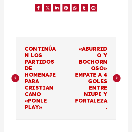
N
CONTINÚA
«ABURRID
a
N LOS
O Y
PARTIDOS
BOCHORN
DE
OSO»
v
HOMENAJE
EMPATE A 4
PARA
GOLES
e
CRISTIAN
ENTRE
CANO
NIUPI Y
g
«PONLE
FORTALEZA
PLAY»
.
a
c