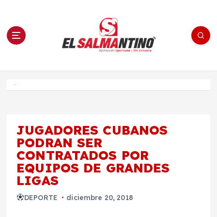
S
a
l
t
a
r
a
l
c
o
El Salmantino - medios/noticias/editorial
n
t
e
Inicio
n
i
d
o
JUGADORES CUBANOS
PODRAN SER
CONTRATADOS POR
EQUIPOS DE GRANDES
LIGAS
DEPORTE
diciembre 20, 2018