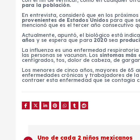
con el fin de verificar, como en cualquier o
para la población
.
En entrevista, consideró que en los próximos
provenientes de Estados Unidos
para que se
mencionó que es el tercer año consecutivo qu
Actualmente, apuntó, el biológico está indi
años
y se espera que para
2020
sea
produci
La influenza es una enfermedad respiratoria 
las personas se vacunan. Los
síntomas más
centígrados, tos, dolor de cabeza, de gargan
Los menores de cinco años, mayores de 65 a
enfermedades crónicas y trabajadores de la
contraer esta enfermedad que se contagia co
N
Uno de cada 2 niños mexicanos