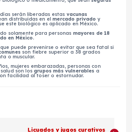
tro biológico o medicamento, que sean
seguras
 días serán liberadas estas
vacunas
an distribuidas en el
mercado privado
y
e este biológico es aplicado en México.
cado solamente para personas
mayores de 18
do en México
.
que puede prevenirse o evitar que sea fatal si
 comunes
son fiebre superior a 38 grados
ta o muscular.
ños, mujeres embarazadas, personas con
 salud son los
grupos más vulnerables
a
n facilidad al toser o estornudar.
Licuados y jugos curativos