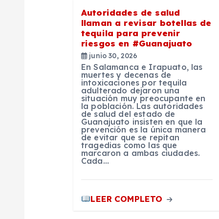
n
Autoridades de salud
llaman a revisar botellas de
tequila para prevenir
d
riesgos en #Guanajuato
junio 30, 2026
e
En Salamanca e Irapuato, las
muertes y decenas de
intoxicaciones por tequila
adulterado dejaron una
e
situación muy preocupante en
la población. Las autoridades
de salud del estado de
n
Guanajuato insisten en que la
prevención es la única manera
de evitar que se repitan
tragedias como las que
t
marcaron a ambas ciudades.
Cada…
r
LEER COMPLETO
a