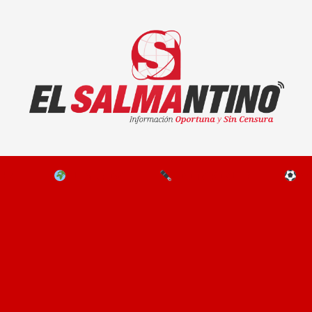
El Salmantino - medios/noticias/editorial
NAL
EL MUNDO
EDITORIALES
D