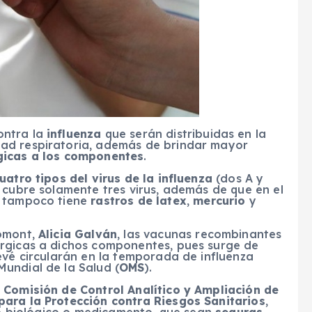
ntra la
influenza
que serán distribuidas en la
ad respiratoria, además de brindar mayor
gicas a los componentes
.
uatro tipos del virus de la influenza
(dos A y
 cubre solamente tres virus, además de que en el
 tampoco tiene
rastros de latex
,
mercurio
y
iomont,
Alicia Galván
, las vacunas recombinantes
érgicas a dichos componentes, pues surge de
vé circularán en la temporada de influenza
undial de la Salud (
OMS
).
a
Comisión de Control Analítico y Ampliación de
para la Protección contra Riesgos Sanitarios
,