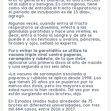
viral súbita y benigna. Es contagiosa, tiene
como vía de entrada el tracto respiratorio y
el periodo de incubación es de 15 días»,
agregó.
Algunas veces, cuando entra al tracto
respiratorio se disemina, infecta a las
glándulas parótidas y hace una viremia, es
decir, entra a toda la sangre y de ahí se
puede ir a los testículos u ovarios, páncreas,
tiroides y ojos, señaló la experta.
Para
evitar la parotiditis se utiliza la
vacuna triple viral contra paperas,
sarampión y rubéola
, de la que debe
aplicarse una primera dosis al año de nacido
y una segunda a los seis años.
«La vacuna de sarampión asociada a
paperas y rubéola se aplica desde 1998. Los
que tienen 20 años ya se pusieron por lo
menos dos dosis, pero los mayores a esa
edad nunca la han recibido. Tal vez por eso
están surgiendo estos brotes», dijo.
En Estados Unidos hubo alrededor de 75
brotes en diferentes universidades, con tres
mil 664 casos, entre 2016 y 2017.