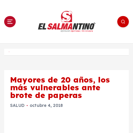
S
a
l
t
a
r
a
l
c
o
El Salmantino - medios/noticias/editorial
n
t
e
Inicio
n
i
d
o
Mayores de 20 años, los
más vulnerables ante
brote de paperas
SALUD
octubre 4, 2018