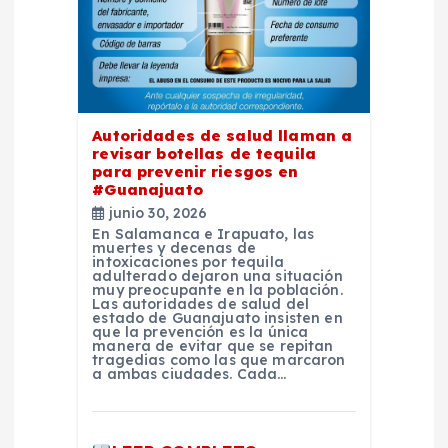
d
e
e
Autoridades de salud llaman a
n
revisar botellas de tequila
para prevenir riesgos en
t
#Guanajuato
junio 30, 2026
En Salamanca e Irapuato, las
r
muertes y decenas de
intoxicaciones por tequila
adulterado dejaron una situación
a
muy preocupante en la población.
Las autoridades de salud del
estado de Guanajuato insisten en
que la prevención es la única
d
manera de evitar que se repitan
tragedias como las que marcaron
a ambas ciudades. Cada…
a