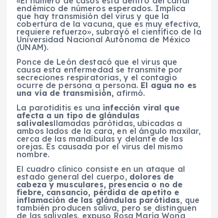
«El número de casos está dentro del canal
endémico de números esperados. Implica
que hay transmisión del virus y que la
cobertura de la vacuna, que es muy efectiva,
requiere refuerzo», subrayó el científico de la
Universidad Nacional Autónoma de México
(UNAM).
Ponce de León destacó que el virus que
causa esta enfermedad se transmite por
secreciones respiratorias, y el contagio
ocurre de persona a persona.
El agua no es
una vía de transmisión,
afirmó.
La parotiditis es una
infección viral que
afecta a un tipo de glándulas
salivales
llamadas parótidas, ubicadas a
ambos lados de la cara, en el ángulo maxilar,
cerca de las mandíbulas y delante de las
orejas. Es causada por el virus del mismo
nombre.
El cuadro clínico consiste en un ataque al
estado general del cuerpo,
dolores de
cabeza y musculares, presencia o no de
fiebre, cansancio, pérdida de apetito e
inflamación de las glándulas parótidas
, que
también producen saliva, pero se distinguen
de las salivales, expuso Rosa María Wong