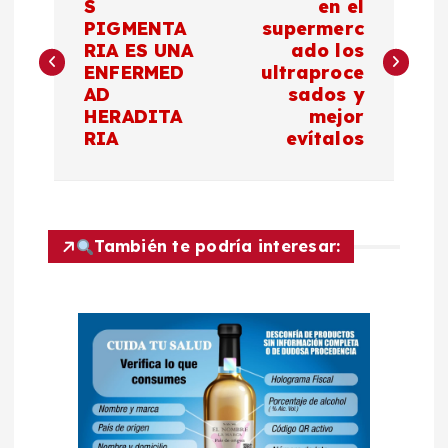
a
S
en el
PIGMENTA
supermerc
RIA ES UNA
ado los
v
ENFERMED
ultraproce
AD
sados y
e
HERADITA
mejor
RIA
evítalos
g
a
c
También te podría interesar:
i
ó
n